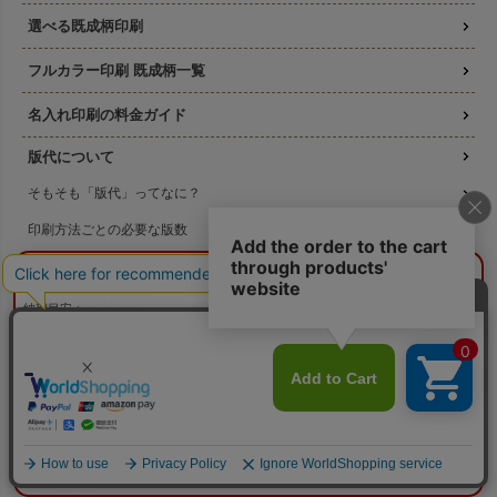
選べる既成柄印刷
フルカラー印刷 既成柄一覧
名入れ印刷の料金ガイド
版代について
そもそも「版代」ってなに？
印刷方法ごとの必要な版数
リピート注文の版代は不要
¥0
概算合計
閉じる
版は使いまわせます
納期目安：
—
—
校正サービス
数量：
—
本体色：
選択してください
印刷位置：
選択してください
印刷サイズ：
—
印刷方法について
印刷色：
—
2色目：
2色印刷をしない
本体代：
¥0
シルクスクリーン印刷
印刷代：
¥0
版代：
¥0
校正：
¥0
コピー転写印刷
※送料は未反映
高温転写印刷