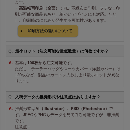
ます。
・
高温転写印刷（全面）
：PET不織布に印刷。フチなし印
刷が可能な商品もあり、細かいデザインにも対応。ただ
し、印刷時のにじみが発生する可能性があります。
印刷方法の違いについて
最小ロット（注文可能な最低数量）は何枚ですか？
基本は
100枚から注文可能
です。
ただし、テーラーバッグやスーツカバー（洋服カバー）は
120枚など、製品のカートン入数により最小ロットが異な
ります。
入稿データの推奨形式や注意点はありますか？
推奨形式は
AI（Illustrator）、PSD（Photoshop）
で
す。JPEGやPNGもデータを見て判断可能ですが、非推奨
です。
注意点：