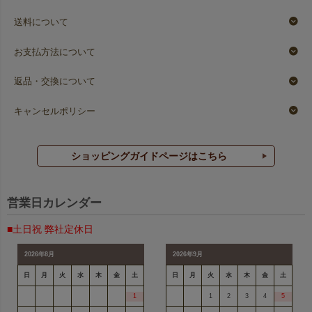
送料について
お支払方法について
返品・交換について
キャンセルポリシー
ショッピングガイドページはこちら
営業日カレンダー
■土日祝 弊社定休日
2026年8月
2026年9月
日
月
火
水
木
金
土
日
月
火
水
木
金
土
1
1
2
3
4
5