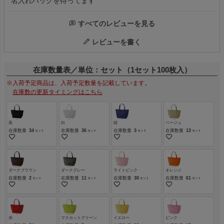
名入れバッグを待ってます
すべてのレビューを見る
レビューを書く
在庫数量表／単位：セット（1セット100枚入）
※入荷予定商品は、入荷予定数量を記載しています。
在庫数の更新タイミングはこちら
黒
白
紺
ベージュ
在庫数量
34
在庫数量
36
在庫数量
3
在庫数量
13
ダークブラウン
ダークグレー
ライトピンク
オレンジ
在庫数量
2
在庫数量
11
在庫数量
30
在庫数量
61
赤
マスカットグリーン
イエロー
ピンク