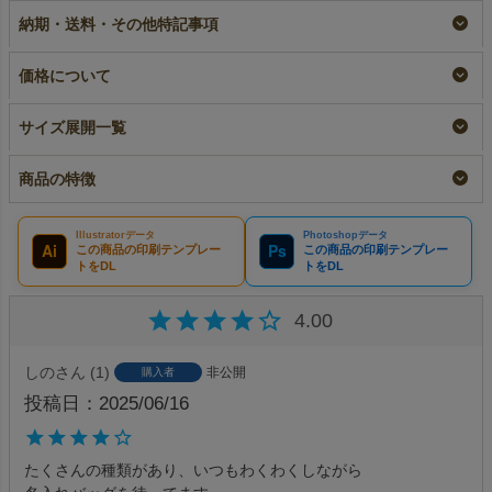
100枚入（1000枚以上
小ロット
即納品
納期・送料・その他特記事項
専用）
¥
1,672
¥
7,480
税込
〜
税込
〜
大ロット名入れ
¥
7,480
税込
価格について
サイズ展開一覧
商品の特徴
Illustratorデータ
Photoshopデータ
Ai
Ps
この商品の印刷テンプレー
この商品の印刷テンプレー
トをDL
トをDL
4.00
しの
1
非公開
購入者
投稿日
2025/06/16
たくさんの種類があり、いつもわくわくしながら
