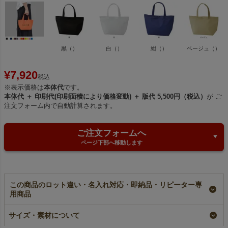
黒（）
白（）
紺（）
ベージュ（）
¥
7,920
税込
※表示価格は
本体代
です。
本体代 ＋ 印刷代(印刷面積により価格変動) ＋ 版代 5,500円（税込）
が ご
注文フォーム内で自動計算されます。
ご注文フォームへ
ページ下部へ移動します
この商品のロット違い・名入れ対応・即納品・リピーター専
用商品
【小ロット】ホック付
【名入れ大ロット】ホ
ホック付き不織布ミニ
き不織布ミニバッグ
ック付き不織布ミニバ
バッグ 特小サイズ｜
サイズ・素材について
特小サイズ｜10枚入～
ッグ 特小サイズ｜
100枚入～