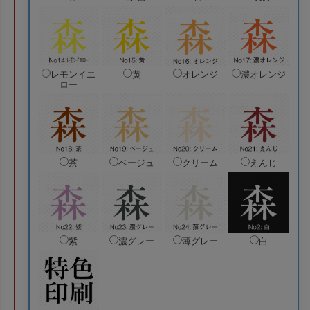
レモンイエ
黄
オレンジ
濃オレンジ
ロー
茶
ベージュ
クリーム
えんじ
紫
濃グレー
薄グレー
白