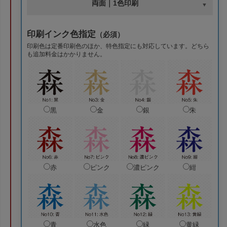
両面｜1色印刷
印刷インク色指定
（必須）
印刷色は定番印刷色のほか、特色指定にも対応しています。どちら
も追加料金はかかりません。
黒
金
銀
朱
赤
ピンク
濃ピンク
紺
青
水色
緑
黄緑