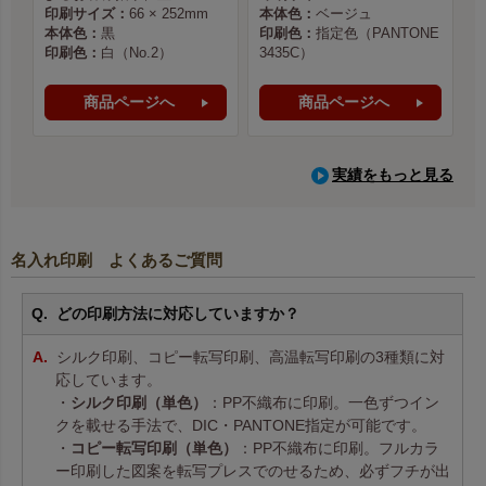
印刷サイズ：
66 × 252mm
本体色：
ベージュ
本体色：
黒
印刷色：
指定色（PANTONE
印刷色：
白（No.2）
3435C）
商品ページへ
商品ページへ
実績をもっと見る
名入れ印刷 よくあるご質問
どの印刷方法に対応していますか？
シルク印刷、コピー転写印刷、高温転写印刷の3種類に対
応しています。
・
シルク印刷（単色）
：PP不織布に印刷。一色ずつイン
クを載せる手法で、DIC・PANTONE指定が可能です。
・
コピー転写印刷（単色）
：PP不織布に印刷。フルカラ
ー印刷した図案を転写プレスでのせるため、必ずフチが出