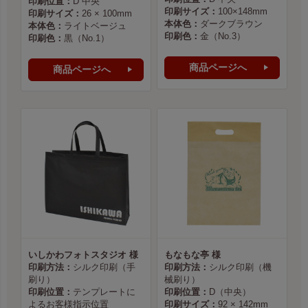
印刷位置：
D 中央
印刷サイズ：
100×148mm
印刷サイズ：
26 × 100mm
本体色：
ダークブラウン
本体色：
ライトベージュ
印刷色：
金（No.3）
印刷色：
黒（No.1）
商品ページへ
商品ページへ
いしかわフォトスタジオ 様
もなもな亭 様
印刷方法：
シルク印刷（手
印刷方法：
シルク印刷（機
刷り）
械刷り）
印刷位置：
テンプレートに
印刷位置：
D（中央）
よるお客様指示位置
印刷サイズ：
92 × 142mm