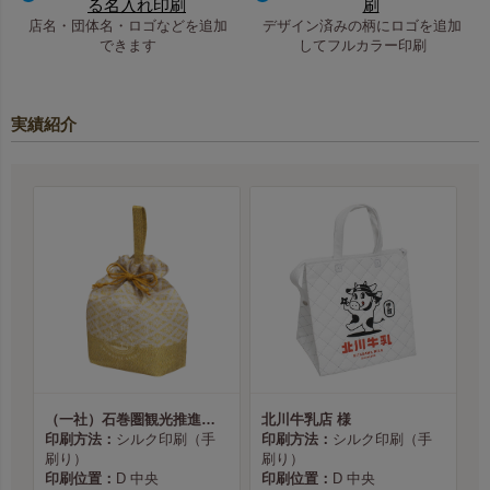
る名入れ印刷
刷
店名・団体名・ロゴなどを追加
デザイン済みの柄にロゴを追加
できます
してフルカラー印刷
実績紹介
（一社）石巻圏観光推進機構様
北川牛乳店 様
印刷方法：
シルク印刷（手
印刷方法：
シルク印刷（手
刷り）
刷り）
印刷位置：
D 中央
印刷位置：
D 中央