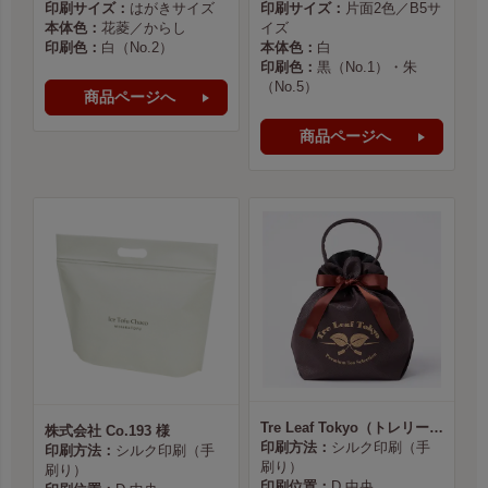
印刷サイズ：
はがきサイズ
印刷サイズ：
片面2色／B5サ
本体色：
花菱／からし
イズ
印刷色：
白（No.2）
本体色：
白
印刷色：
黒（No.1）・朱
（No.5）
商品ページへ
商品ページへ
Tre Leaf Tokyo（トレリーフ東京） 様
株式会社 Co.193 様
印刷方法：
シルク印刷（手
印刷方法：
シルク印刷（手
刷り）
刷り）
印刷位置：
D 中央