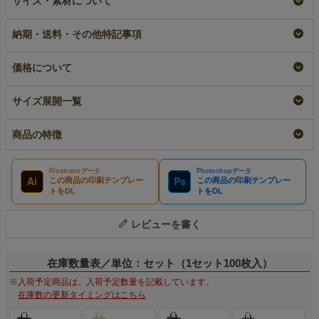
サイズ・素材について
クトート ふつう
う《75g》 A4縦サイ
A4縦サイズ｜100枚入
《75g》 A4縦サイズ
ズ｜10枚入～
～
｜ 100枚入
小ロット
即納品
納期・送料・その他特記事項
リピーター専用名入れ
¥
1,870
¥
9,130
税込
〜
税込
〜
¥
9,900
税込
価格について
サイズ展開一覧
商品の特徴
Illustratorデータ
Photoshopデータ
Ai
Ps
この商品の印刷テンプレー
この商品の印刷テンプレー
トをDL
トをDL
レビューを書く
在庫数量表／単位：セット（1セット100枚入）
※入荷予定商品は、入荷予定数量を記載しています。
在庫数の更新タイミングはこちら