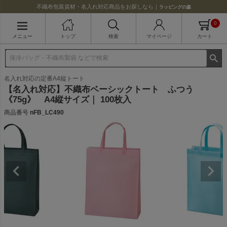
不織布包装資材・名入れ対応商品をお探しなら｜
ラッピングの森
0
メニュー
トップ
検索
マイページ
カート
名入れ対応の定番A4縦トート
【名入れ対応】不織布ベーシックトート ふつう
《75g》 A4縦サイズ｜ 100枚入
商品番号
nFB_LC490