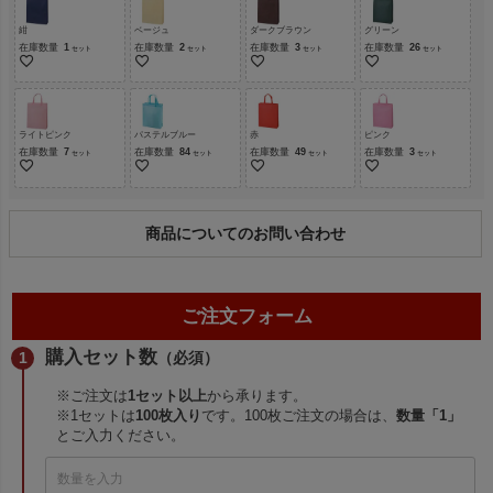
紺
ベージュ
ダークブラウン
グリーン
在庫数量
1
在庫数量
2
在庫数量
3
在庫数量
26
ライトピンク
パステルブルー
赤
ピンク
在庫数量
7
在庫数量
84
在庫数量
49
在庫数量
3
商品についてのお問い合わせ
ご注文フォーム
購入セット数
（必須）
※ご注文は
1セット以上
から承ります。
※1セットは
100枚入り
です。100枚ご注文の場合は、
数量「1」
とご入力ください。