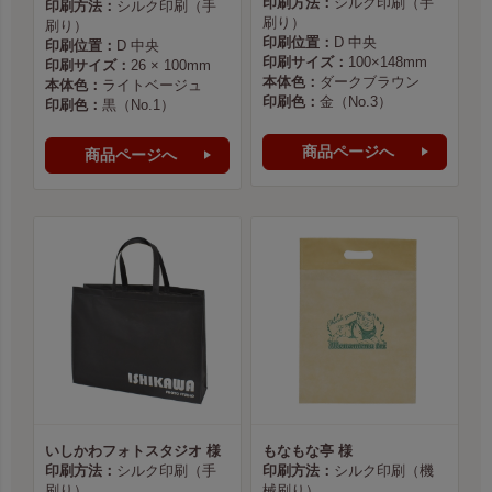
印刷方法：
シルク印刷（手
印刷方法：
シルク印刷（手
刷り）
刷り）
印刷位置：
D 中央
印刷位置：
D 中央
印刷サイズ：
100×148mm
印刷サイズ：
26 × 100mm
本体色：
ダークブラウン
本体色：
ライトベージュ
印刷色：
金（No.3）
印刷色：
黒（No.1）
商品ページへ
商品ページへ
いしかわフォトスタジオ 様
もなもな亭 様
印刷方法：
シルク印刷（手
印刷方法：
シルク印刷（機
刷り）
械刷り）