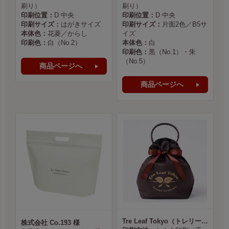
刷り）
刷り）
印刷位置：
D 中央
印刷位置：
D 中央
印刷サイズ：
はがきサイズ
印刷サイズ：
片面2色／B5サ
本体色：
花菱／からし
イズ
印刷色：
白（No.2）
本体色：
白
印刷色：
黒（No.1）・朱
（No.5）
商品ページへ
商品ページへ
Tre Leaf Tokyo（トレリーフ東京） 様
株式会社 Co.193 様