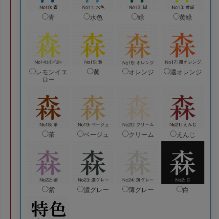
青
水色
緑
黄緑
レモンイエ
黄
オレンジ
濃オレンジ
ロー
茶
ベージュ
クリーム
えんじ
紫
濃グレー
薄グレー
白