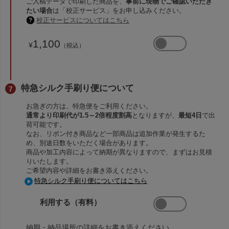
ご入稿データで印刷した商品を、
事前に現物でご確認いただき
たい場合
は「校正サービス」をお申し込みください。
校正サービスについてはこちら
1,100
¥
（税込）
特急シルク手刷り便について
お急ぎの方は、特急便をご利用ください。
通常より印刷代が1.5～2倍程度割高
となりますが、
最短4日
で出
荷可能です。
なお、リボン付き商品など一部商品は追加作業が発生するた
め、別途日数をいただく場合があります。
商品や加工内容によって納期が異なりますので、まずはお見積
りいたします。
ご希望内容や詳細をお書き添えください。
特急シルク手刷り便についてはこちら
利用する（有料）
納期・納品場所の詳細をお書き添えください