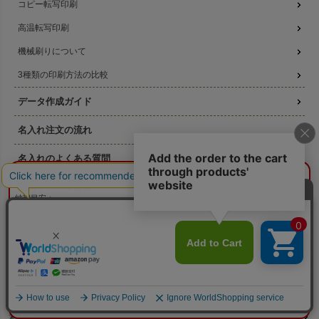
コピー転写印刷
高温転写印刷
機械刷りについて
3種類の印刷方法の比較
データ作成ガイド
名入れ注文の流れ
名入れのよくある質問
¥0
概算合計
閉じる
無料サンプル提供
納期目安：
—
—
版代無料キャンペーン
数量：
—
本体色：
選択してください
印刷位置：
選択してください
印刷サイズ：
—
印刷色：
—
2色目：
2色印刷をしない
本体代：
¥0
お得なセール商品
印刷代：
¥0
版代：
¥0
校正：
¥0
ラッピングの森について
※送料は未反映
素材について