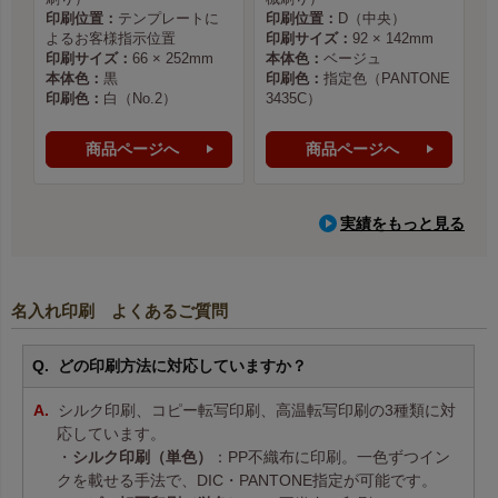
印刷位置：
テンプレートに
印刷位置：
D（中央）
よるお客様指示位置
印刷サイズ：
92 × 142mm
印刷サイズ：
66 × 252mm
本体色：
ベージュ
本体色：
黒
印刷色：
指定色（PANTONE
印刷色：
白（No.2）
3435C）
商品ページへ
商品ページへ
実績をもっと見る
名入れ印刷 よくあるご質問
どの印刷方法に対応していますか？
シルク印刷、コピー転写印刷、高温転写印刷の3種類に対
応しています。
・
シルク印刷（単色）
：PP不織布に印刷。一色ずつイン
クを載せる手法で、DIC・PANTONE指定が可能です。