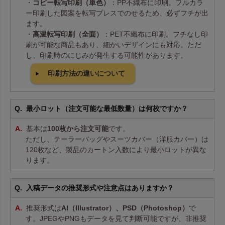
・
コピー転写印刷（単色）
：PP不織布に印刷。フルカラ
ー印刷した図案を転写プレスでのせるため、必ずフチが出
ます。
・
高温転写印刷（全面）
：PET不織布に印刷。フチなし印
刷が可能な商品もあり、細かいデザインにも対応。ただ
し、印刷時のにじみが発生する可能性があります。
印刷方法の違いについて
最小ロット（注文可能な最低数量）は何枚ですか？
基本は
100枚から注文可能
です。
ただし、テーラーバッグやスーツカバー（洋服カバー）は
120枚など、製品のカートン入数により最小ロットが異な
ります。
入稿データの推奨形式や注意点はありますか？
推奨形式は
AI（Illustrator）、PSD（Photoshop）
で
す。JPEGやPNGもデータを見て判断可能ですが、非推奨