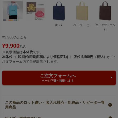
紺（）
ベージュ（）
ダークブラウン
（）
¥
9,900
のところ
¥
9,900
税込
※表示価格は
本体代
です。
本体代 ＋ 印刷代(印刷面積により価格変動) ＋ 版代 5,500円（税込）
が ご
注文フォーム内で自動計算されます。
ご注文フォームへ
ページ下部へ移動します
この商品のロット違い・名入れ対応・即納品・リピーター専
用商品
【名入れ／リピーター
【小ロット】不織布ベ
不織布ベーシックトー
専用】不織布ベーシッ
ーシックトート ふつ
ト ふつう《75g》