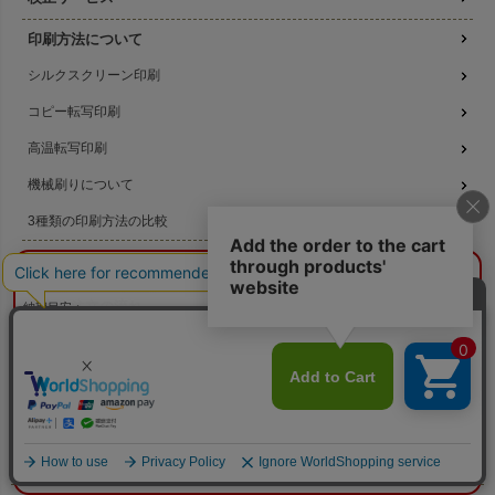
印刷方法について
シルクスクリーン印刷
コピー転写印刷
高温転写印刷
機械刷りについて
3種類の印刷方法の比較
データ作成ガイド
¥0
概算合計
閉じる
名入れ注文の流れ
納期目安：
—
—
数量：
—
本体色：
選択してください
名入れのよくある質問
印刷位置：
選択してください
印刷サイズ：
—
印刷色：
—
2色目：
2色印刷をしない
無料サンプル提供
本体代：
¥0
印刷代：
¥0
版代：
¥0
版代無料キャンペーン
校正：
¥0
※送料は未反映