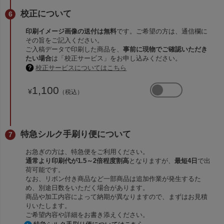
校正について
印刷イメージ画像の送付は無料
です。ご希望の方は、通信欄に
その旨をご記入ください。
ご入稿データで印刷した商品を、
事前に現物でご確認いただき
たい場合
は「校正サービス」をお申し込みください。
校正サービスについてはこちら
1,100
¥
（税込）
特急シルク手刷り便について
お急ぎの方は、特急便をご利用ください。
通常より印刷代が1.5～2倍程度割高
となりますが、
最短4日
で出
荷可能です。
なお、リボン付き商品など一部商品は追加作業が発生するた
め、別途日数をいただく場合があります。
商品や加工内容によって納期が異なりますので、まずはお見積
りいたします。
ご希望内容や詳細をお書き添えください。