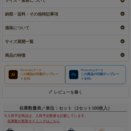
サイズ・素材について
う《75g》 小サイズ
ト ふつう《75g》
小サイズ｜100枚入～
｜10枚入～
小サイズ｜ 100枚入
即納品
納期・送料・その他特記事項
（1000枚以上専用）
小ロット
¥
9,900
税込
〜
大ロット名入れ
¥
1,925
税込
〜
¥
9,900
税込
価格について
サイズ展開一覧
商品の特徴
Illustratorデータ
Photoshopデータ
Ai
Ps
この商品の印刷テンプレー
この商品の印刷テンプレー
トをDL
トをDL
レビューを書く
在庫数量表／単位：セット（1セット100枚入）
※入荷予定商品は、入荷予定数量を記載しています。
在庫数の更新タイミングはこちら