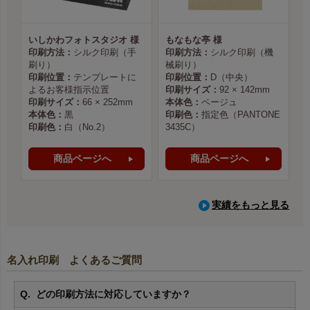
いしかわフォトスタジオ 様
もなもな亭 様
印刷方法：
シルク印刷（手
印刷方法：
シルク印刷（機
刷り）
械刷り）
印刷位置：
テンプレートに
印刷位置：
D（中央）
よるお客様指示位置
印刷サイズ：
92 × 142mm
印刷サイズ：
66 × 252mm
本体色：
ベージュ
本体色：
黒
印刷色：
指定色（PANTONE
印刷色：
白（No.2）
3435C）
商品ページへ
商品ページへ
実績をもっと見る
名入れ印刷 よくあるご質問
どの印刷方法に対応していますか？