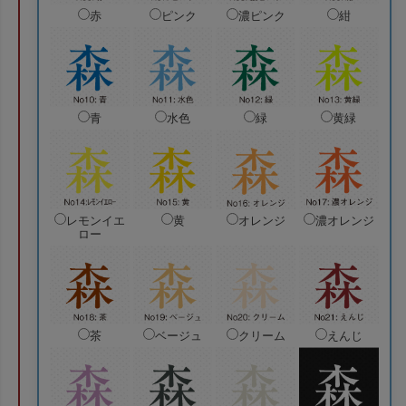
赤
ピンク
濃ピンク
紺
青
水色
緑
黄緑
レモンイエ
黄
オレンジ
濃オレンジ
ロー
茶
ベージュ
クリーム
えんじ