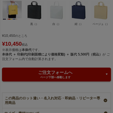
黒（）
白（）
紺（）
ベージュ（）
¥
10,450
のところ
¥
10,450
税込
※表示価格は
本体代
です。
本体代 ＋ 印刷代(印刷面積により価格変動) ＋ 版代 5,500円（税込）
が ご
注文フォーム内で自動計算されます。
ご注文フォームへ
ページ下部へ移動します
この商品のロット違い・名入れ対応・即納品・リピーター専
用商品
【小ロット】不織布ベ
【名入れ大ロット】不
不織布ベーシックトー
ーシックトート ふつ
織布ベーシックトー
ト ふつう《75g》