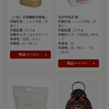
（一社）石巻圏観光推進機構様
北川牛乳店 様
印刷方法：
シルク印刷（手
印刷方法：
シルク印刷（手
刷り）
刷り）
印刷位置：
D 中央
印刷位置：
D 中央
印刷サイズ：
はがきサイズ
印刷サイズ：
片面2色／B5サ
本体色：
花菱／からし
イズ
印刷色：
白（No.2）
本体色：
白
印刷色：
黒（No.1）・朱
（No.5）
商品ページへ
商品ページへ