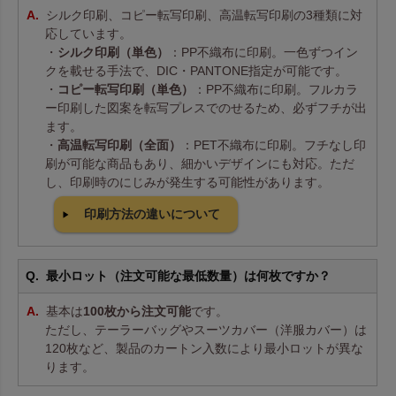
シルク印刷、コピー転写印刷、高温転写印刷の3種類に対
応しています。
・
シルク印刷（単色）
：PP不織布に印刷。一色ずつイン
クを載せる手法で、DIC・PANTONE指定が可能です。
・
コピー転写印刷（単色）
：PP不織布に印刷。フルカラ
ー印刷した図案を転写プレスでのせるため、必ずフチが出
ます。
・
高温転写印刷（全面）
：PET不織布に印刷。フチなし印
刷が可能な商品もあり、細かいデザインにも対応。ただ
し、印刷時のにじみが発生する可能性があります。
印刷方法の違いについて
最小ロット（注文可能な最低数量）は何枚ですか？
基本は
100枚から注文可能
です。
ただし、テーラーバッグやスーツカバー（洋服カバー）は
120枚など、製品のカートン入数により最小ロットが異な
ります。