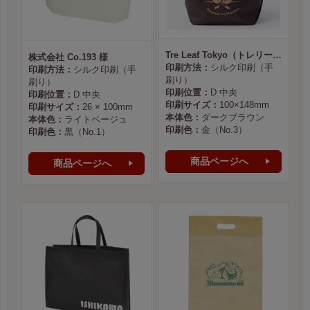
Tre Leaf Tokyo（トレリーフ東京） 様
株式会社 Co.193 様
印刷方法：
シルク印刷（手
印刷方法：
シルク印刷（手
刷り）
刷り）
印刷位置：
D 中央
印刷位置：
D 中央
印刷サイズ：
100×148mm
印刷サイズ：
26 × 100mm
本体色：
ダークブラウン
本体色：
ライトベージュ
印刷色：
金（No.3）
印刷色：
黒（No.1）
商品ページへ
商品ページへ