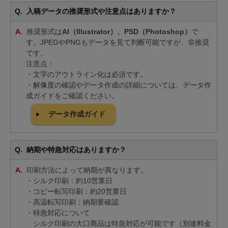
入稿データの推奨形式や注意点はありますか？
推奨形式は
AI（Illustrator）、PSD（Photoshop）
で
す。JPEGやPNGもデータを見て判断可能ですが、非推奨
です。
注意点：
・文字のアウトライン化は必須です。
・解像度の確認やデータ作成の詳細については、データ作
成ガイドをご確認ください。
データ作成ガイド
納期や特急対応はありますか？
印刷方法によって納期が異なります。
・シルク印刷：約10営業日
・コピー転写印刷：約20営業日
・高温転写印刷：納期要確認
・特急対応について
シルク印刷の大口商品は特急対応が可能です（別途料金