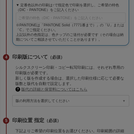
▼ 定番色以外の印刷は↑で指定色で印刷を選択し、ご希望の特色
（DIC・PANTONE）をご記入ください
※PANTONEは「PANTONE Solid（7771番まで）」の「U」または
「C」でご指定ください。
上記以外の色指定は、色チップのご送付が必要です（その場合は納
期についてご相談させていただくことがあります）。
印刷版について
（必須）
シルクスクリーン印刷・コピー転写印刷には、それぞれ専用の
印刷版が必要です。
新しく版を作成する場合は、選択した印刷仕様に応じて必要な
版数と版代を自動で設定します。
版代の詳細と保管料についてはこちら
印刷位置 指定
（必須）
下記よりご希望の印刷位置をお選びください。印刷範囲の詳細