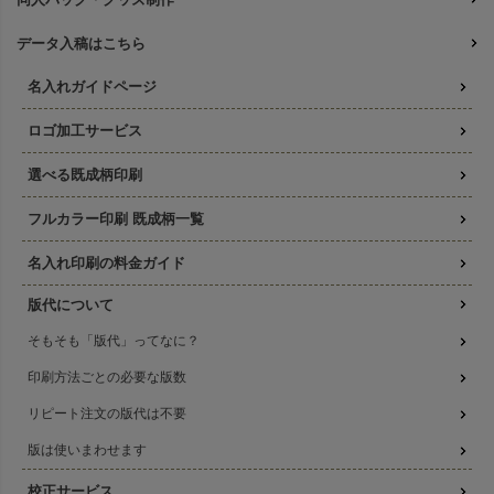
データ入稿はこちら
名入れガイドページ
ロゴ加工サービス
選べる既成柄印刷
フルカラー印刷 既成柄一覧
名入れ印刷の料金ガイド
版代について
そもそも「版代」ってなに？
印刷方法ごとの必要な版数
リピート注文の版代は不要
版は使いまわせます
校正サービス