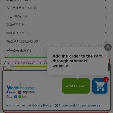
シルクスクリーン印刷
コピー転写印刷
高温転写印刷
機械刷りについて
3種類の印刷方法の比較
データ作成ガイド
名入れ注文の流れ
¥0
概算合計
閉じる
納期目安：
—
名入れのよくある質問
—
数量：
—
本体色：
選択してください
無料サンプル提供
印刷位置：
選択してください
印刷サイズ：
—
印刷色：
—
2色目：
2色印刷をしない
版代無料キャンペーン
本体代：
¥0
印刷代：
¥0
版代：
¥0
校正：
¥0
※送料は未反映
お得なセール商品