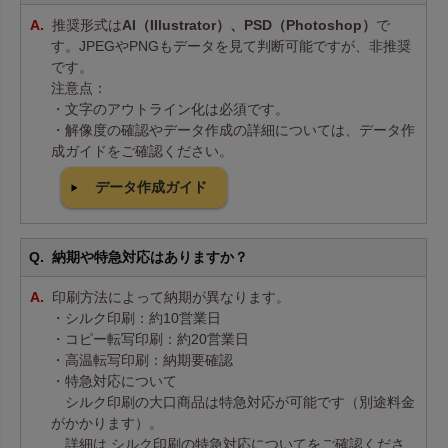
推奨形式は
AI（Illustrator）、PSD（Photoshop）
で
す。JPEGやPNGもデータを見て判断可能ですが、非推奨
です。
注意点：
・文字のアウトライン化は必須です。
・解像度の確認やデータ作成の詳細については、データ作
成ガイドをご確認ください。
データ作成ガイド
納期や特急対応はありますか？
印刷方法によって納期が異なります。
・シルク印刷：約10営業日
・コピー転写印刷：約20営業日
・高温転写印刷：納期要確認
・特急対応について
シルク印刷の大口商品は特急対応が可能です（別途料金
がかかります）。
詳細は シルク印刷の特急対応についてをご確認くださ