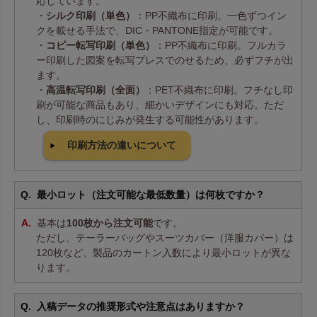
応しています。
・
シルク印刷（単色）
：PP不織布に印刷。一色ずつイン
クを載せる手法で、DIC・PANTONE指定が可能です。
・
コピー転写印刷（単色）
：PP不織布に印刷。フルカラ
ー印刷した図案を転写プレスでのせるため、必ずフチが出
ます。
・
高温転写印刷（全面）
：PET不織布に印刷。フチなし印
刷が可能な商品もあり、細かいデザインにも対応。ただ
し、印刷時のにじみが発生する可能性があります。
印刷方法の違いについて
最小ロット（注文可能な最低数量）は何枚ですか？
基本は
100枚から注文可能
です。
ただし、テーラーバッグやスーツカバー（洋服カバー）は
120枚など、製品のカートン入数により最小ロットが異な
ります。
入稿データの推奨形式や注意点はありますか？