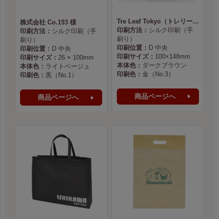
Tre Leaf Tokyo（トレリーフ東京） 様
株式会社 Co.193 様
印刷方法：
シルク印刷（手
印刷方法：
シルク印刷（手
刷り）
刷り）
印刷位置：
D 中央
印刷位置：
D 中央
印刷サイズ：
100×148mm
印刷サイズ：
26 × 100mm
本体色：
ダークブラウン
本体色：
ライトベージュ
印刷色：
金（No.3）
印刷色：
黒（No.1）
商品ページへ
商品ページへ