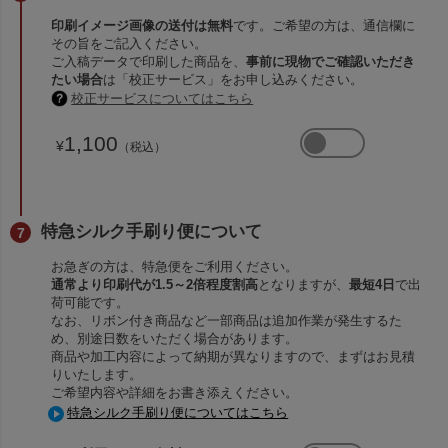
印刷イメージ画像の送付は無料
です。ご希望の方は、通信欄に
その旨をご記入ください。
ご入稿データで印刷した商品を、
事前に現物でご確認いただき
たい場合
は「校正サービス」をお申し込みください。
校正サービスについてはこちら
1,100
¥
（税込）
特急シルク手刷り便について
お急ぎの方は、特急便をご利用ください。
通常より印刷代が1.5～2倍程度割高
となりますが、
最短4日
で出
荷可能です。
なお、リボン付き商品など一部商品は追加作業が発生するた
め、別途日数をいただく場合があります。
商品や加工内容によって納期が異なりますので、まずはお見積
りいたします。
ご希望内容や詳細をお書き添えください。
特急シルク手刷り便についてはこちら