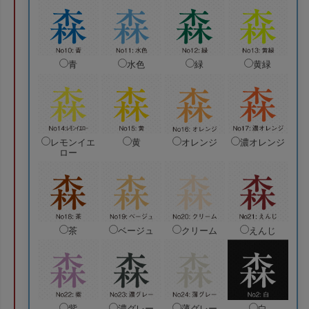
青
水色
緑
黄緑
レモンイエ
黄
オレンジ
濃オレンジ
ロー
茶
ベージュ
クリーム
えんじ
紫
濃グレー
薄グレー
白