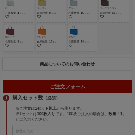
白
ベージュ
グレー
ダークブラウン
在庫数量
4
在庫数量
9
在庫数量
16
在庫数量
49
ボルドー
オレンジ
ブルー
在庫数量
9
在庫数量
15
在庫数量
64
商品についてのお問い合わせ
ご注文フォーム
購入セット数
（必須）
※ご注文は
1セット以上
から承ります。
※1セットは
100枚入り
です。100枚ご注文の場合は、
数量「1」
とご入力ください。