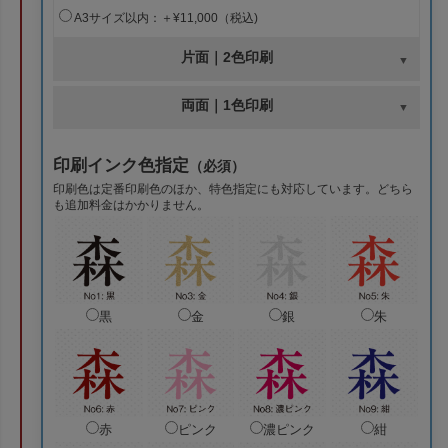
A3サイズ以内：＋¥11,000（税込)
片面｜2色印刷
両面｜1色印刷
印刷インク色指定
（必須）
印刷色は定番印刷色のほか、特色指定にも対応しています。どちら
も追加料金はかかりません。
黒
金
銀
朱
赤
ピンク
濃ピンク
紺