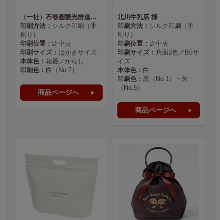
（一社）石巻圏観光推進機構様
北川牛乳店 様
印刷方法：
シルク印刷（手
印刷方法：
シルク印刷（手
刷り）
刷り）
印刷位置：
D 中央
印刷位置：
D 中央
印刷サイズ：
はがきサイズ
印刷サイズ：
片面2色／B5サ
本体色：
花菱／からし
イズ
印刷色：
白（No.2）
本体色：
白
印刷色：
黒（No.1）・朱
（No.5）
商品ページへ
商品ページへ