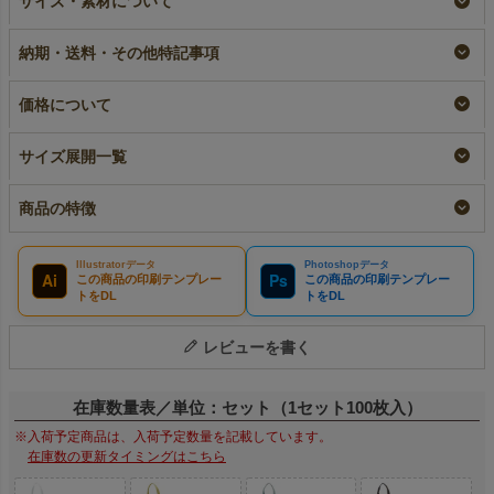
サイズ・素材について
《100g》 中横サイ
ト 厚手《100g》
中横サイズ｜100枚入
ズ｜10枚入～
中横サイズ｜ 100枚入
即納品
納期・送料・その他特記事項
（1000枚以上専用）
小ロット
¥
14,300
税込
〜
大ロット名入れ
¥
2,365
税込
〜
¥
14,300
税込
価格について
サイズ展開一覧
商品の特徴
Illustratorデータ
Photoshopデータ
Ai
Ps
この商品の印刷テンプレー
この商品の印刷テンプレー
トをDL
トをDL
レビューを書く
在庫数量表／単位：セット（1セット100枚入）
※入荷予定商品は、入荷予定数量を記載しています。
在庫数の更新タイミングはこちら