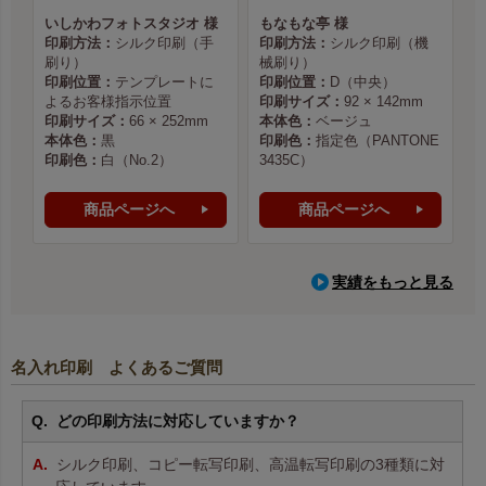
いしかわフォトスタジオ 様
もなもな亭 様
印刷方法：
シルク印刷（手
印刷方法：
シルク印刷（機
刷り）
械刷り）
印刷位置：
テンプレートに
印刷位置：
D（中央）
よるお客様指示位置
印刷サイズ：
92 × 142mm
印刷サイズ：
66 × 252mm
本体色：
ベージュ
本体色：
黒
印刷色：
指定色（PANTONE
印刷色：
白（No.2）
3435C）
商品ページへ
商品ページへ
実績をもっと見る
名入れ印刷 よくあるご質問
どの印刷方法に対応していますか？
シルク印刷、コピー転写印刷、高温転写印刷の3種類に対