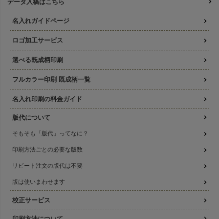
データ入稿はこちら
名入れガイドページ
ロゴ加工サービス
選べる既成柄印刷
フルカラー印刷 既成柄一覧
名入れ印刷の料金ガイド
版代について
そもそも「版代」ってなに？
印刷方法ごとの必要な版数
リピート注文の版代は不要
版は使いまわせます
校正サービス
印刷方法について