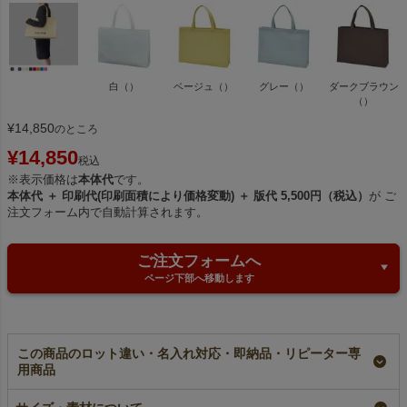
白（）
ベージュ（）
グレー（）
ダークブラウン
（）
¥
14,850
のところ
¥
14,850
税込
※表示価格は
本体代
です。
本体代 ＋ 印刷代(印刷面積により価格変動) ＋ 版代 5,500円（税込）
が ご
注文フォーム内で自動計算されます。
ご注文フォームへ
ページ下部へ移動します
この商品のロット違い・名入れ対応・即納品・リピーター専
用商品
【小ロット】不織布ベ
【名入れ大ロット】不
不織布ベーシックトー
ーシックトート 厚手
織布ベーシックトー
ト 厚手《100g》