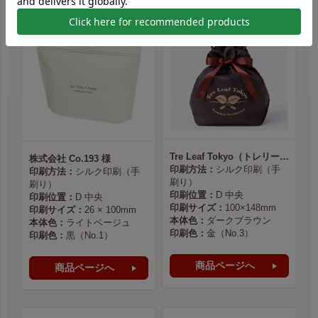
Tre Leaf Tokyo（トレリーフ東京） 様
株式会社 Co.193 様
印刷方法：
シルク印刷（手
印刷方法：
シルク印刷（手
刷り）
刷り）
印刷位置：
D 中央
印刷位置：
D 中央
印刷サイズ：
100×148mm
印刷サイズ：
26 × 100mm
本体色：
ダークブラウン
本体色：
ライトベージュ
印刷色：
金（No.3）
印刷色：
黒（No.1）
商品ページへ
商品ページへ