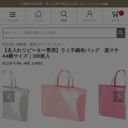
不織布包装資材・名入れ対応商品をお探しなら｜
ラッピングの森
0
メニュー
トップ
検索
マイページ
カート
安定感と高級感、配布をワンランク上へ
【名入れリピーター専用】ラミ不織布バッグ 底マチ
A4横サイズ｜100枚入
商品番号
Re_nFB_LU931