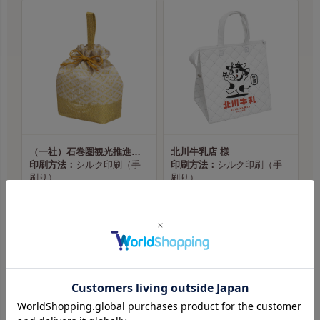
（一社）石巻圏観光推進機構様
北川牛乳店 様
印刷方法：
シルク印刷（手
印刷方法：
シルク印刷（手
刷り）
刷り）
印刷位置：
D 中央
印刷位置：
D 中央
印刷サイズ：
はがきサイズ
印刷サイズ：
片面2色／B5サ
本体色：
花菱／からし
イズ
印刷色：
白（No.2）
本体色：
白
印刷色：
黒（No.1）・朱
（No.5）
商品ページへ
商品ページへ