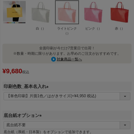
白（）
ライトピンク
ピンク（）
赤（）
（）
全面印刷が今だけ7営業日で出荷！
※数量・時期に限りがあります。お早めのご注文がおすすめです。
対象商品一覧へ
¥
9,680
税込
印刷色数_基本名入れ
(
必
須
底台紙オプション
)
(
必
底台紙（厚紙・日本製）をオプションで追加できます。