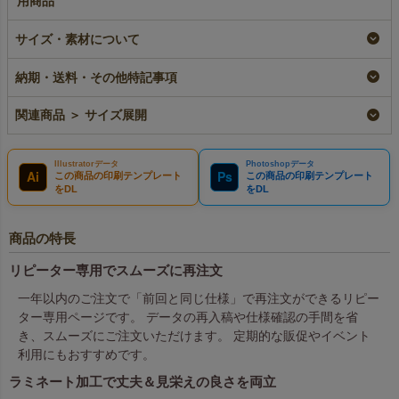
用商品
ラミ不織布バッグ 底
【小ロット】ラミ不織
【名入れ対応】ラミ不
サイズ・素材について
マチ A4横サイズ｜
布バッグ 底マチ
織布バッグ 底マチ
100枚入～
A4横サイズ｜10枚入
A4横サイズ｜100枚入
～
～
即納品｜ラミ
納期・送料・その他特記事項
名入れ｜ラミ
¥
9,130
税込
〜
¥
1,848
税込
〜
¥
9,680
税込
関連商品 ＞ サイズ展開
Illustratorデータ
Photoshopデータ
Ai
Ps
この商品の印刷テンプレート
この商品の印刷テンプレート
をDL
をDL
商品の特長
リピーター専用でスムーズに再注文
一年以内のご注文で「前回と同じ仕様」で再注文ができるリピー
ター専用ページです。 データの再入稿や仕様確認の手間を省
き、スムーズにご注文いただけます。 定期的な販促やイベント
利用にもおすすめです。
ラミネート加工で丈夫＆見栄えの良さを両立