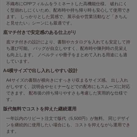
不織布にCPPフィルムをラミネートした高機能仕様。 破れにく
く型崩れしにくいため、配布時や持ち帰り時も安心して使用でき
ます。 しっかりとした質感で、展示会や営業活動など「きちん
と見せたい」シーンにも最適です。
底マチ付きで安定感のある仕上がり
底マチ付きの設計により、書類やカタログを入れても安定して持
ち運び可能。 バッグが自立しやすく、配布時や陳列時の見栄え
も向上します。 ノベルティや冊子をまとめて入れる用途にも適
しています。
A4横サイズで出し入れしやすい設計
A4サイズの書類が横向きにすっきり収まるサイズ感。 出し入れ
がしやすく、説明会やセミナーなどでの配布にもスムーズに対応
できます。 配布後の持ち帰りやすさも考慮した実用的な仕様で
す。
版代無料でコストを抑えた継続運用
一年以内のリピート注文で版代（5,500円）が無料。 同じデザイ
ンを継続的に使用したい場合にも、コストを抑えながら運用でき
ます。