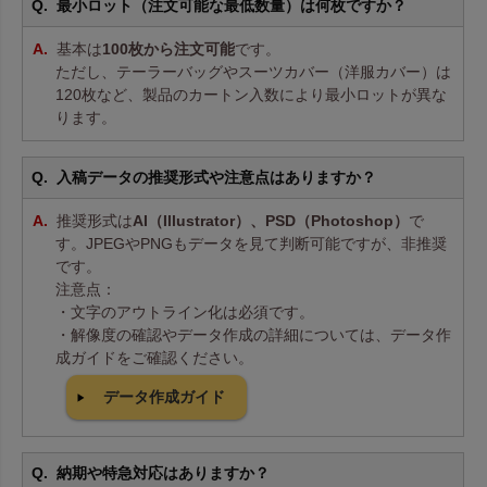
最小ロット（注文可能な最低数量）は何枚ですか？
基本は
100枚から注文可能
です。
ただし、テーラーバッグやスーツカバー（洋服カバー）は
120枚など、製品のカートン入数により最小ロットが異な
ります。
入稿データの推奨形式や注意点はありますか？
推奨形式は
AI（Illustrator）、PSD（Photoshop）
で
す。JPEGやPNGもデータを見て判断可能ですが、非推奨
です。
注意点：
・文字のアウトライン化は必須です。
・解像度の確認やデータ作成の詳細については、データ作
成ガイドをご確認ください。
データ作成ガイド
納期や特急対応はありますか？