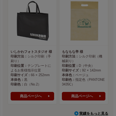
いしかわフォトスタジオ 様
もなもな亭 様
印刷方法：
シルク印刷（手
印刷方法：
シルク印刷（機
刷り）
械刷り）
印刷位置：
テンプレートに
印刷位置：
D（中央）
よるお客様指示位置
印刷サイズ：
92 × 142mm
印刷サイズ：
66 × 252mm
本体色：
ベージュ
本体色：
黒
印刷色：
指定色（PANTONE
印刷色：
白（No.2）
3435C）
商品ページへ
商品ページへ
実績をもっと見る