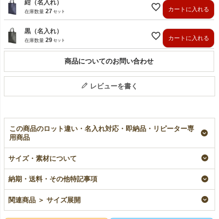
紺（名入れ）
カートに入れる
27
在庫数量
黒（名入れ）
カートに入れる
29
在庫数量
商品についてのお問い合わせ
レビューを書く
この商品のロット違い・名入れ対応・即納品・リピーター専
用商品
ラミ不織布バッグ マ
【小ロット】ラミ不織
【名入れ対応】ラミ不
サイズ・素材について
チ無 A4サイズ｜100
布バッグ マチ無
織布バッグ マチ無
枚入～
A4サイズ｜10枚入～
A4サイズ｜100枚入
即納品｜ラミ
名入れ｜ラミ
納期・送料・その他特記事項
¥
1,683
税込
〜
¥
7,700
¥
8,030
税込
税込
〜
関連商品 ＞ サイズ展開