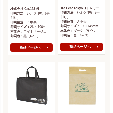
Tre Leaf Tokyo（トレリーフ東京） 様
株式会社 Co.193 様
印刷方法：
シルク印刷（手
印刷方法：
シルク印刷（手
刷り）
刷り）
印刷位置：
D 中央
印刷位置：
D 中央
印刷サイズ：
100×148mm
印刷サイズ：
26 × 100mm
本体色：
ダークブラウン
本体色：
ライトベージュ
印刷色：
金（No.3）
印刷色：
黒（No.1）
商品ページへ
商品ページへ