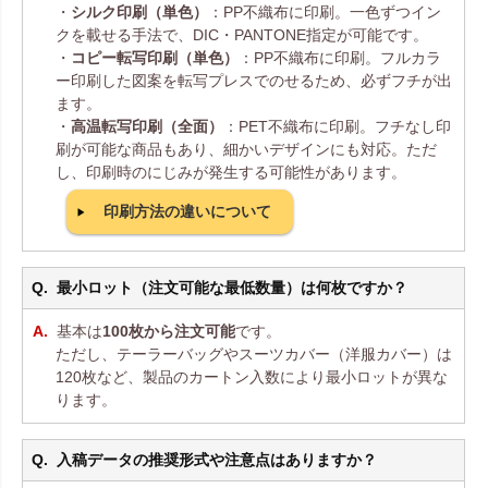
・
シルク印刷（単色）
：PP不織布に印刷。一色ずつイン
クを載せる手法で、DIC・PANTONE指定が可能です。
・
コピー転写印刷（単色）
：PP不織布に印刷。フルカラ
ー印刷した図案を転写プレスでのせるため、必ずフチが出
ます。
・
高温転写印刷（全面）
：PET不織布に印刷。フチなし印
刷が可能な商品もあり、細かいデザインにも対応。ただ
し、印刷時のにじみが発生する可能性があります。
印刷方法の違いについて
最小ロット（注文可能な最低数量）は何枚ですか？
基本は
100枚から注文可能
です。
ただし、テーラーバッグやスーツカバー（洋服カバー）は
120枚など、製品のカートン入数により最小ロットが異な
ります。
入稿データの推奨形式や注意点はありますか？