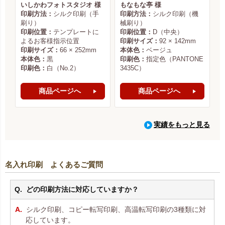
いしかわフォトスタジオ 様
もなもな亭 様
印刷方法：
シルク印刷（手
印刷方法：
シルク印刷（機
刷り）
械刷り）
印刷位置：
テンプレートに
印刷位置：
D（中央）
よるお客様指示位置
印刷サイズ：
92 × 142mm
印刷サイズ：
66 × 252mm
本体色：
ベージュ
本体色：
黒
印刷色：
指定色（PANTONE
印刷色：
白（No.2）
3435C）
商品ページへ
商品ページへ
実績をもっと見る
名入れ印刷 よくあるご質問
どの印刷方法に対応していますか？
シルク印刷、コピー転写印刷、高温転写印刷の3種類に対
応しています。