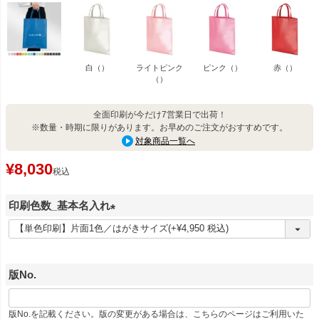
白（）
ライトピンク
ピンク（）
赤（）
（）
全面印刷が今だけ7営業日で出荷！
※数量・時期に限りがあります。お早めのご注文がおすすめです。
対象商品一覧へ
¥
8,030
税込
印刷色数_基本名入れ
(
必
須
版No.
)
版No.を記載ください。版の変更がある場合は、こちらのページはご利用いた