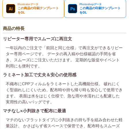
Illustratorデータ
Photoshopデータ
Ai
Ps
この商品の印刷テンプレート
この商品の印刷テンプレート
をDL
をDL
商品の特長
リピーター専用でスムーズに再注文
一年以内のご注文で「前回と同じ仕様」で再注文ができるリピー
ター専用ページです。 データの再入稿や仕様確認の手間を省
き、スムーズにご注文いただけます。 定期的な販促やイベント
利用にも便利です。
ラミネート加工で丈夫＆安心の使用感
不織布にCPPフィルムをラミネートした高機能仕様。 破れにく
く型崩れしにくいため、配布時や持ち帰り時も安心して使用でき
ます。 表面は水をはじく仕様で、急な雨や水濡れにも配慮した
実用性の高いバッグです。
マチなし×小判抜きで配布に最適
マチのないフラットタイプに小判抜きの持ち手を組み合わせた軽
量設計。 かさばらず省スペースで保管でき、配布時もスムーズ