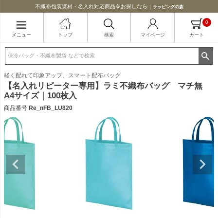
不織布包装資材・名入れ対応商品をお探しなら｜
ラッピングの森
0
メニュー
トップ
検索
マイページ
カート
軽く配れて印象アップ、スマート配布バッグ
【名入れリピーター専用】ラミ不織布バッグ マチ無
A4サイズ｜100枚入
商品番号
Re_nFB_LU820