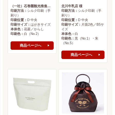
（一社）石巻圏観光推進機構様
北川牛乳店 様
印刷方法：
シルク印刷（手
印刷方法：
シルク印刷（手
刷り）
刷り）
印刷位置：
D 中央
印刷位置：
D 中央
印刷サイズ：
はがきサイズ
印刷サイズ：
片面2色／B5サ
本体色：
花菱／からし
イズ
印刷色：
白（No.2）
本体色：
白
印刷色：
黒（No.1）・朱
（No.5）
商品ページへ
商品ページへ