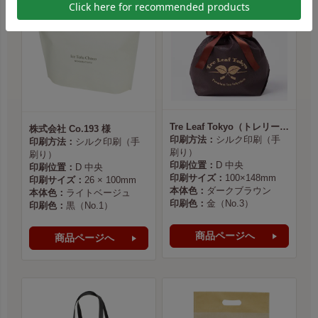
Tre Leaf Tokyo（トレリーフ東京） 様
株式会社 Co.193 様
印刷方法：
シルク印刷（手
印刷方法：
シルク印刷（手
刷り）
刷り）
印刷位置：
D 中央
印刷位置：
D 中央
印刷サイズ：
100×148mm
印刷サイズ：
26 × 100mm
本体色：
ダークブラウン
本体色：
ライトベージュ
印刷色：
金（No.3）
印刷色：
黒（No.1）
商品ページへ
商品ページへ