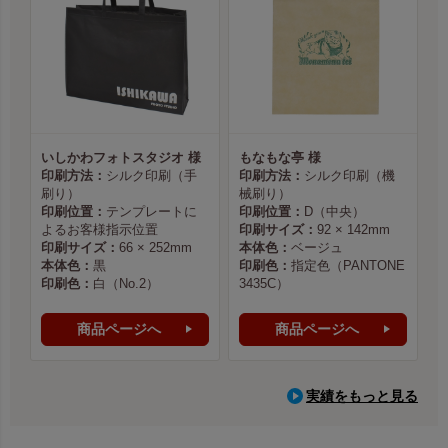
いしかわフォトスタジオ 様
もなもな亭 様
印刷方法：
シルク印刷（手
印刷方法：
シルク印刷（機
刷り）
械刷り）
印刷位置：
テンプレートに
印刷位置：
D（中央）
よるお客様指示位置
印刷サイズ：
92 × 142mm
印刷サイズ：
66 × 252mm
本体色：
ベージュ
本体色：
黒
印刷色：
指定色（PANTONE
印刷色：
白（No.2）
3435C）
商品ページへ
商品ページへ
実績をもっと見る