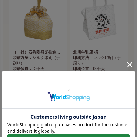
（一社）石巻圏観光推進機構様
北川牛乳店 様
印刷方法：
シルク印刷（手
印刷方法：
シルク印刷（手
刷り）
刷り）
印刷位置：
D 中央
印刷位置：
D 中央
印刷サイズ：
はがきサイズ
印刷サイズ：
片面2色／B5サ
本体色：
花菱／からし
イズ
印刷色：
白（No.2）
本体色：
白
印刷色：
黒（No.1）・朱
（No.5）
商品ページへ
商品ページへ