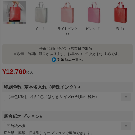
白（）
ライトピンク
ピンク（）
赤（）
（）
全面印刷が今だけ7営業日で出荷！
※数量・時期に限りがあります。お早めのご注文がおすすめです。
対象商品一覧へ
¥
12,760
税込
印刷色数_基本名入れ（特殊インク）
(
必
須
底台紙オプション
)
(
必
底台紙（厚紙・日本製）をオプションで追加できます。