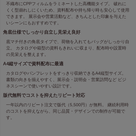
不織布にCPPフィルムをラミネートした高機能タイプ。 破れに
くく型崩れしにくいため、資料配布や持ち帰り時も安心して使用
できます。 展示会や営業活動など、きちんとした印象を与えた
いシーンにもおすすめです。
角底仕様でしっかり自立し見栄え良好
底マチ付きの角底タイプで、荷物を入れてもバッグがしっかり自
立。 カタログや箱型の資料もきれいに収まり、配布時や設置時
の見栄えを整えます。
A4縦サイズで資料配布に最適
カタログやパンフレットをすっきり収納できるA4縦型サイズ。
書類の向きを揃えやすく、展示会・説明会・営業訪問など ビジ
ネスシーンで使いやすい設計です。
版代無料でコストを抑えたリピート対応
一年以内のリピート注文で版代（5,500円）が無料。 継続利用時
のコストを抑えながら、同じ品質・デザインでの制作が可能で
す。