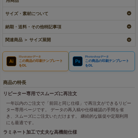
用商品
ラミ不織布バッグ 角
【名入れ対応】ラミ不
サイズ・素材について
底 A4縦サイズ｜100
織布バッグ 角底
枚入～
A4縦サイズ｜ 100枚
入
即納品｜ラミ
納期・送料・その他特記事項
名入れ｜ラミ
¥
11,990
税込
〜
¥
12,760
税込
関連商品 ＞ サイズ展開
Illustratorデータ
Photoshopデータ
Ai
Ps
この商品の印刷テンプレート
この商品の印刷テンプレート
をDL
をDL
商品の特長
リピーター専用でスムーズに再注文
一年以内のご注文で「前回と同じ仕様」で再注文ができるリピー
ター専用ページです。 データの再入稿や仕様確認の手間を省
き、スムーズにご注文いただけます。 継続的な販促や定期利用
にも最適です。
ラミネート加工で丈夫な高機能仕様