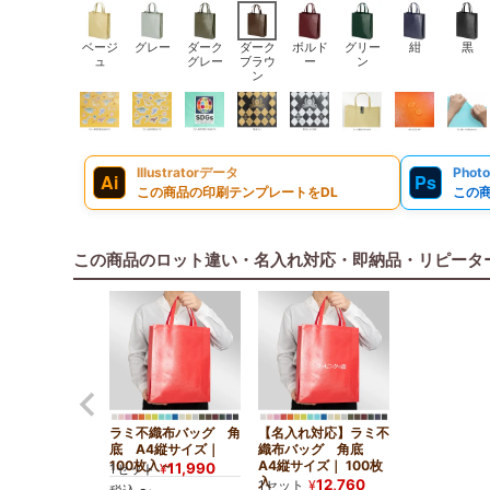
ベージ
グレー
ダーク
ダーク
ボルド
グリー
紺
黒
ュ
グレー
ブラウ
ー
ン
ン
Illustratorデータ
Phot
Ai
Ps
この商品の印刷テンプレートをDL
この
この商品のロット違い・名入れ対応・即納品・リピータ
ラミ不織布バッグ 角
【名入れ対応】ラミ不
底 A4縦サイズ｜
織布バッグ 角底
100枚入～
A4縦サイズ｜ 100枚
11,990
1セット
¥
入
12,760
1セット
¥