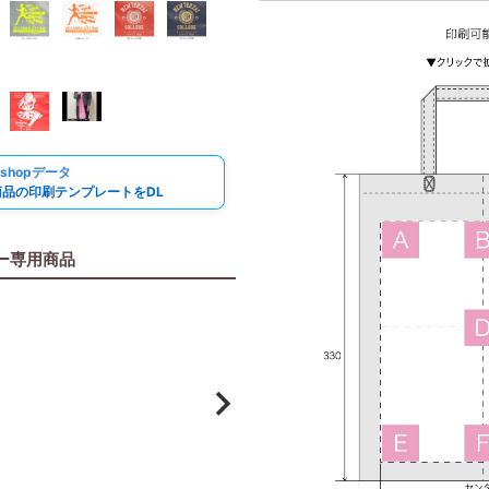
必
須
)
oshopデータ
商品の印刷テンプレートをDL
ー専用商品