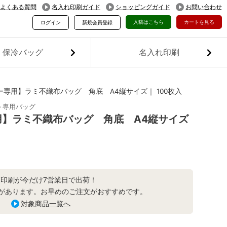
よくある質問
名入れ印刷ガイド
ショッピングガイド
お問い合わせ
入稿はこちら
カートを見る
ログイン
新規会員登録
保冷バッグ
名入れ印刷
専用】ラミ不織布バッグ 角底 A4縦サイズ｜ 100枚入
ト専用バッグ
】ラミ不織布バッグ 角底 A4縦サイズ
面印刷が今だけ7営業日で出荷！
があります。お早めのご注文がおすすめです。
対象商品一覧へ