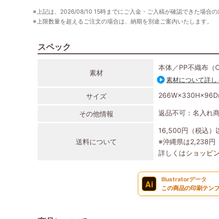
※上記は、2026/08/10 15時までにご入金・ご入稿が確認できた場合
※上限数量を超えるご注文の場合は、納期を別途ご案内いたします。
スペック
本体／PP不織布（
素材
素材について詳し
266W×330H×96
サイズ
返品不可：名入れ
その他情報
16,500円（税込
送料について
※沖縄県は2,23
詳しくは
ショッピ
Illustratorデータ
Ai
この商品の印刷テンプ