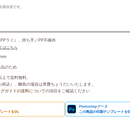
の出荷目安です。
CPPラミ）、持ち手／PP不織布
くはこちら
Dmm
商品のため
）以上で送料無料。
8円（税込）、離島の場合は実費ちょうだいいたします。
ングガイドの送料について
の項目をご確認ください
Photoshopデータ
Ps
レートをDL
この商品の印刷テンプレートをD