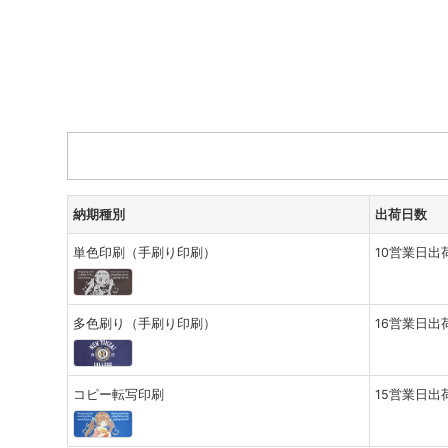
納期種別
出荷日数
単色印刷（手刷り印刷）
10営業日出
多色刷り（手刷り印刷）
16営業日出
コピー転写印刷
15営業日出