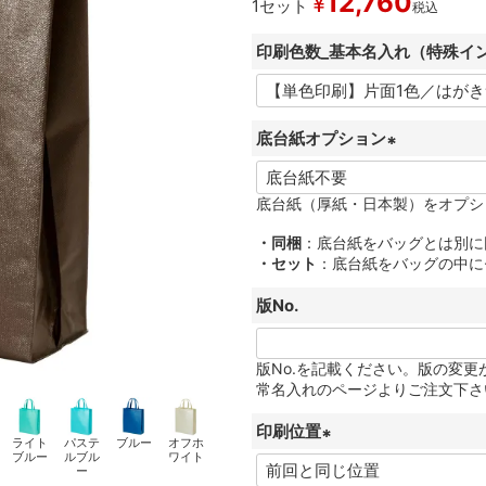
12,760
¥
1セット
税込
印刷色数_基本名入れ（特殊イ
底台紙オプション
(
必
底台紙（厚紙・日本製）をオプシ
須
・同梱
：底台紙をバッグとは別に
)
・セット
：底台紙をバッグの中に
版No.
版No.を記載ください。版の変
常名入れのページよりご注文下さ
印刷位置
ライト
パステ
ブルー
オフホ
ブルー
ルブル
ワイト
(
ー