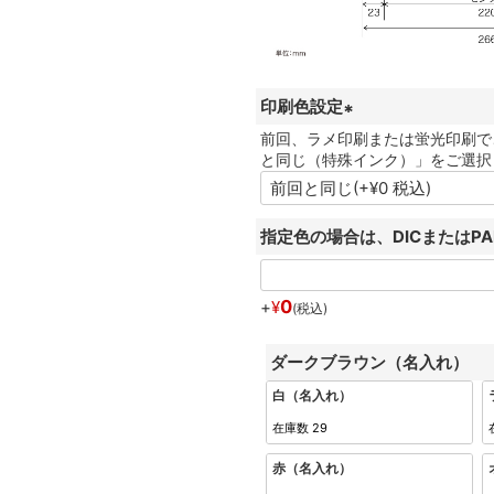
印刷色設定
前回、ラメ印刷または蛍光印刷で
(
と同じ（特殊インク）」をご選択
必
須
)
指定色の場合は、DICまたはP
0
+
¥
税込
ダークブラウン（名入れ）
白（名入れ）
在庫数
29
赤（名入れ）