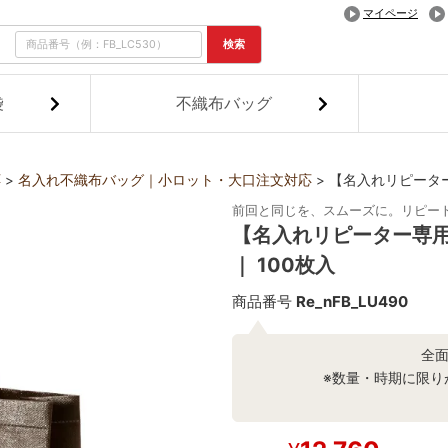
マイページ
検索
袋
不織布バッグ
応
名入れ不織布バッグ｜小ロット・大口注文対応
【名入れリピーター
前回と同じを、スムーズに。リピー
【名入れリピーター専用
｜ 100枚入
商品番号
Re_nFB_LU490
全
※数量・時期に限り