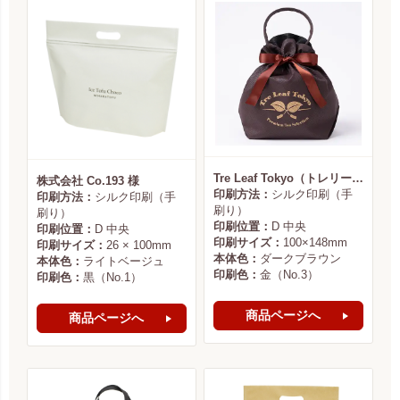
Tre Leaf Tokyo（トレリーフ東京） 様
株式会社 Co.193 様
印刷方法：
シルク印刷（手
印刷方法：
シルク印刷（手
刷り）
刷り）
印刷位置：
D 中央
印刷位置：
D 中央
印刷サイズ：
100×148mm
印刷サイズ：
26 × 100mm
本体色：
ダークブラウン
本体色：
ライトベージュ
印刷色：
金（No.3）
印刷色：
黒（No.1）
商品ページへ
商品ページへ