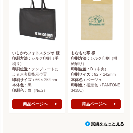
いしかわフォトスタジオ 様
もなもな亭 様
印刷方法：
シルク印刷（手
印刷方法：
シルク印刷（機
刷り）
械刷り）
印刷位置：
テンプレートに
印刷位置：
D（中央）
よるお客様指示位置
印刷サイズ：
92 × 142mm
印刷サイズ：
66 × 252mm
本体色：
ベージュ
本体色：
黒
印刷色：
指定色（PANTONE
印刷色：
白（No.2）
3435C）
商品ページへ
商品ページへ
実績をもっと見る