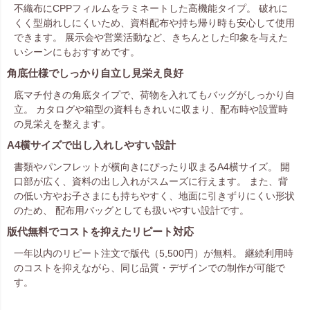
不織布にCPPフィルムをラミネートした高機能タイプ。 破れに
くく型崩れしにくいため、資料配布や持ち帰り時も安心して使用
できます。 展示会や営業活動など、きちんとした印象を与えた
いシーンにもおすすめです。
角底仕様でしっかり自立し見栄え良好
底マチ付きの角底タイプで、荷物を入れてもバッグがしっかり自
立。 カタログや箱型の資料もきれいに収まり、配布時や設置時
の見栄えを整えます。
A4横サイズで出し入れしやすい設計
書類やパンフレットが横向きにぴったり収まるA4横サイズ。 開
口部が広く、資料の出し入れがスムーズに行えます。 また、背
の低い方やお子さまにも持ちやすく、地面に引きずりにくい形状
のため、 配布用バッグとしても扱いやすい設計です。
版代無料でコストを抑えたリピート対応
一年以内のリピート注文で版代（5,500円）が無料。 継続利用時
のコストを抑えながら、同じ品質・デザインでの制作が可能で
す。