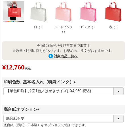
白（）
ライトピンク
ピンク（）
赤（）
（）
全面印刷が今だけ7営業日で出荷！
※数量・時期に限りがあります。お早めのご注文がおすすめです。
対象商品一覧へ
¥
12,760
税込
印刷色数_基本名入れ（特殊インク）
(
必
須
底台紙オプション
)
(
必
底台紙（厚紙・日本製）をオプションで追加できます。