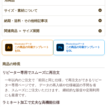
用商品
ラミ不織布バッグ 角
【名入れ対応】ラミ不
サイズ・素材について
底 A4横サイズ｜100
織布バッグ 角底
枚入～
A4横サイズ｜100枚入
～
即納品｜ラミ
納期・送料・その他特記事項
名入れ｜ラミ
¥
11,990
税込
〜
¥
12,760
税込
関連商品 ＞ サイズ展開
Illustratorデータ
Photoshopデータ
Ai
Ps
この商品の印刷テンプレート
この商品の印刷テンプレート
をDL
をDL
商品の特長
リピーター専用でスムーズに再注文
一年以内のご注文で「前回と同じ仕様」で再注文ができるリピー
ター専用ページです。 データの再入稿や仕様確認の手間を省
き、スムーズにご注文いただけます。 継続的な販促や定期利用
にも最適です。
ラミネート加工で丈夫な高機能仕様