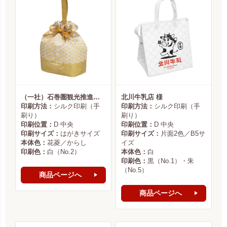
（一社）石巻圏観光推進機構様
北川牛乳店 様
印刷方法：
シルク印刷（手
印刷方法：
シルク印刷（手
刷り）
刷り）
印刷位置：
D 中央
印刷位置：
D 中央
印刷サイズ：
はがきサイズ
印刷サイズ：
片面2色／B5サ
本体色：
花菱／からし
イズ
印刷色：
白（No.2）
本体色：
白
印刷色：
黒（No.1）・朱
（No.5）
商品ページへ
商品ページへ