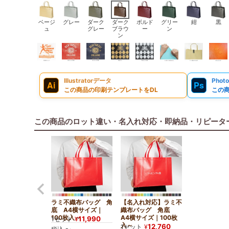
ベージ
グレー
ダーク
ダーク
ボルド
グリー
紺
黒
ュ
グレー
ブラウ
ー
ン
ン
Illustratorデータ
Phot
Ai
Ps
この商品の印刷テンプレートをDL
この
この商品のロット違い・名入れ対応・即納品・リピータ
ラミ不織布バッグ 角
【名入れ対応】ラミ不
底 A4横サイズ｜
織布バッグ 角底
100枚入～
A4横サイズ｜100枚
11,990
1セット
¥
入～
12,760
1セット
¥