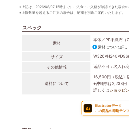
※上記は、2026/08/07 15時までにご入金・ご入稿が確認できた場合
※上限数量を超えるご注文の場合は、納期を別途ご案内いたします。
スペック
本体／PP不織布（
素材
素材について詳し
W326×H240×D9
サイズ
返品不可：名入れ
その他情報
16,500円（税込
送料について
※沖縄県は2,23
詳しくは
ショッピ
Illustratorデータ
Ai
この商品の印刷テンプ