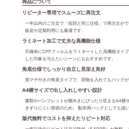
商品について
リピーター専用でスムーズに再注文
一年以内のご注文で「前回と同じ仕様」で再注文がで
販促や定期利用にも最適です。
ラミネート加工で丈夫な高機能仕様
不織布にCPPフィルムをラミネートした高機能タイ
した印象を与えたいシーンにもおすすめです。
角底仕様でしっかり自立し見栄え良好
底マチ付きの角底タイプで、荷物を入れてもバッグが
A4横サイズで出し入れしやすい設計
書類やパンフレットが横向きにぴったり収まるA4横
きずりにくい形状のため、 配布用バッグとしても扱
版代無料でコストを抑えたリピート対応
一年以内のリピート注文で版代（5,500円）が無料