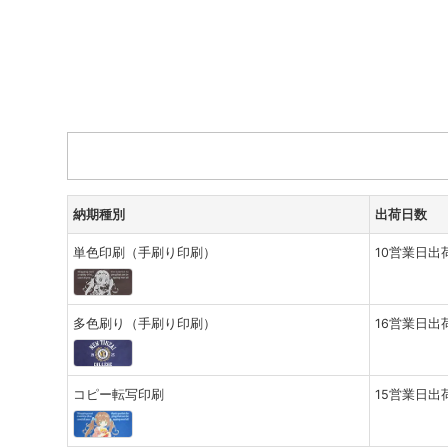
納期種別
出荷日数
単色印刷（手刷り印刷）
10営業日出
多色刷り（手刷り印刷）
16営業日出
コピー転写印刷
15営業日出