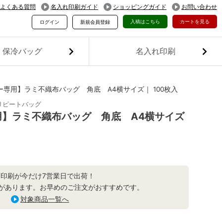
よくある質問
名入れ印刷ガイド
ショッピングガイド
お問い合わせ
入稿はこちら
カートを見る
ログイン
新規会員登録
保冷バッグ
名入れ印刷
専用】ラミ不織布バッグ 角底 A4横サイズ｜ 100枚入
リピートバッグ
】ラミ不織布バッグ 角底 A4横サイズ
面印刷が今だけ7営業日で出荷！
があります。お早めのご注文がおすすめです。
対象商品一覧へ