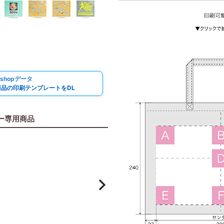
必
須
)
oshopデータ
商品の印刷テンプレートをDL
ー専用商品