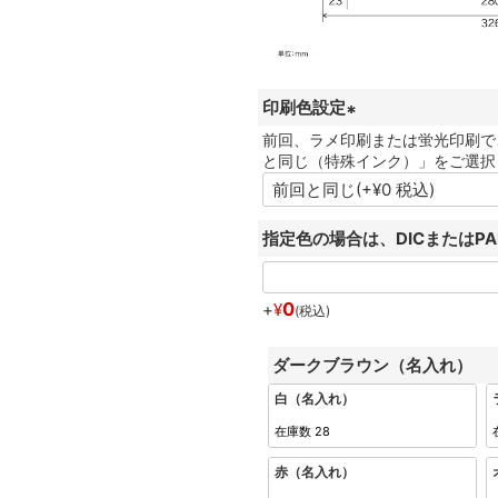
印刷色設定
前回、ラメ印刷または蛍光印刷で
(
と同じ（特殊インク）」をご選択
必
須
)
指定色の場合は、DICまたはP
0
+
¥
税込
ダークブラウン（名入れ）
白（名入れ）
在庫数
28
赤（名入れ）