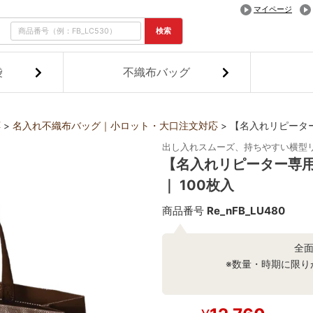
マイページ
検索
袋
不織布バッグ
応
名入れ不織布バッグ｜小ロット・大口注文対応
【名入れリピーター
出し入れスムーズ、持ちやすい横型
【名入れリピーター専用
｜ 100枚入
商品番号
Re_nFB_LU480
全
※数量・時期に限り