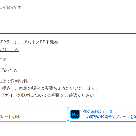
の出荷目安です。
CPPラミ）、持ち手／PP不織布
くはこちら
6mm
商品のため
）以上で送料無料。
8円（税込）、離島の場合は実費ちょうだいいたします。
ングガイドの送料について
の項目をご確認ください
Photoshopデータ
Ps
レートをDL
この商品の印刷テンプレートをD