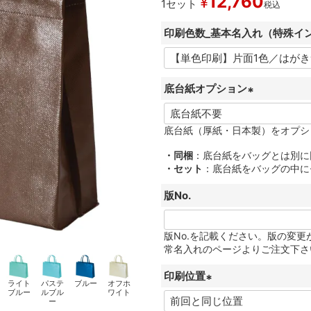
12,760
¥
1セット
税込
印刷色数_基本名入れ（特殊イ
底台紙オプション
(
必
底台紙（厚紙・日本製）をオプシ
須
・同梱
：底台紙をバッグとは別に
)
・セット
：底台紙をバッグの中に
版No.
版No.を記載ください。版の変
常名入れのページよりご注文下さ
印刷位置
ライト
パステ
ブルー
オフホ
ブルー
ルブル
ワイト
(
ー