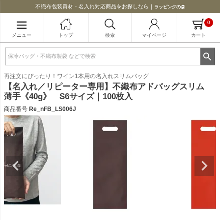
不織布包装資材・名入れ対応商品をお探しなら｜
ラッピングの森
0
メニュー
トップ
検索
マイページ
カート
再注文にぴったり！ワイン1本用の名入れスリムバッグ
【名入れ／リピーター専用】不織布アドバッグスリム
薄手《40g》 S6サイズ｜100枚入
商品番号
Re_nFB_LS006J