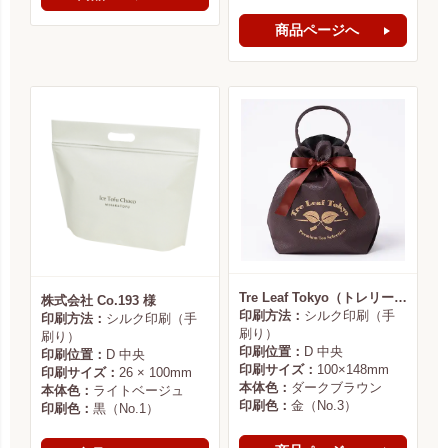
商品ページへ
Tre Leaf Tokyo（トレリーフ東京） 様
株式会社 Co.193 様
印刷方法：
シルク印刷（手
印刷方法：
シルク印刷（手
刷り）
刷り）
印刷位置：
D 中央
印刷位置：
D 中央
印刷サイズ：
100×148mm
印刷サイズ：
26 × 100mm
本体色：
ダークブラウン
本体色：
ライトベージュ
印刷色：
金（No.3）
印刷色：
黒（No.1）