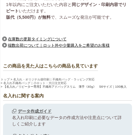
1年以内にご注文いただいた内容と
同じデザイン・印刷内容でリ
ピート
いただけます。
版代（5,500円）が無料
で、スムーズな発注が可能です。
在庫数の更新タイミングについて
端数出荷について｜ロット外や少量購入をご希望のお客様
この商品を見た人はこちらの商品も見ています
トップ
名入れ・オリジナル袋印刷｜不織布バッグ・ラッピング対応
名入れ不織布バッグ｜小ロット・大口注文対応
【名入れ／リピーター専用】不織布アドバッグスリム 薄手《40g》 S6サイズ｜100枚入
名入れに関する案内
データ作成ガイド
名入れ印刷に必要なデータの作成方法や注意点について詳
しくご紹介します