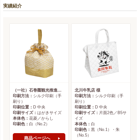
実績紹介
（一社）石巻圏観光推進機構様
北川牛乳店 様
印刷方法：
シルク印刷（手
印刷方法：
シルク印刷（手
刷り）
刷り）
印刷位置：
D 中央
印刷位置：
D 中央
印刷サイズ：
はがきサイズ
印刷サイズ：
片面2色／B5サ
本体色：
花菱／からし
イズ
印刷色：
白（No.2）
本体色：
白
印刷色：
黒（No.1）・朱
（No.5）
商品ページへ