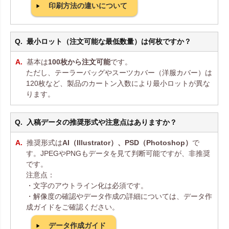
印刷方法の違いについて
最小ロット（注文可能な最低数量）は何枚ですか？
基本は
100枚から注文可能
です。
ただし、テーラーバッグやスーツカバー（洋服カバー）は
120枚など、製品のカートン入数により最小ロットが異な
ります。
入稿データの推奨形式や注意点はありますか？
推奨形式は
AI（Illustrator）、PSD（Photoshop）
で
す。JPEGやPNGもデータを見て判断可能ですが、非推奨
です。
注意点：
・文字のアウトライン化は必須です。
・解像度の確認やデータ作成の詳細については、データ作
成ガイドをご確認ください。
データ作成ガイド