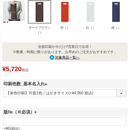
ダークブラウン
赤（）
白（）
紺（）
（）
全面印刷が今だけ7営業日で出荷！
※数量・時期に限りがあります。お早めのご注文がおすすめです。
対象商品一覧へ
¥
5,720
税込
印刷色数_基本名入れ
(
必
須
版№（※必須）
)
(
必
+
¥
0
税込