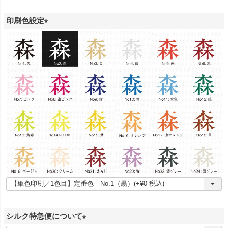
印刷色設定
(
必
須
)
シルク特急便について