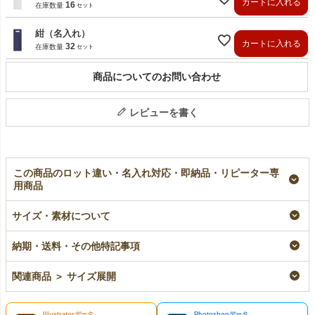
カートに入れる
16
在庫数量
紺（名入れ）
カートに入れる
32
在庫数量
商品についてのお問い合わせ
レビューを書く
この商品のロット違い・名入れ対応・即納品・リピーター専
用商品
【名入れ／リピーター
【名入れ対応】不織布
不織布アドバッグスリ
専用】不織布アドバッ
アドバッグスリム 薄
ム 薄手《40g》 S6
サイズ・素材について
グスリム 薄手
手《40g》 S6サイズ
サイズ｜100枚入
《40g》 S6サイズ｜
｜100枚入
加工品
納期・送料・その他特記事項
100枚入
名入れ
¥
5,720
税込
リピーター専用名入れ
¥
5,720
税込
関連商品 ＞ サイズ展開
¥
5,720
税込
Illustratorデータ
Photoshopデータ