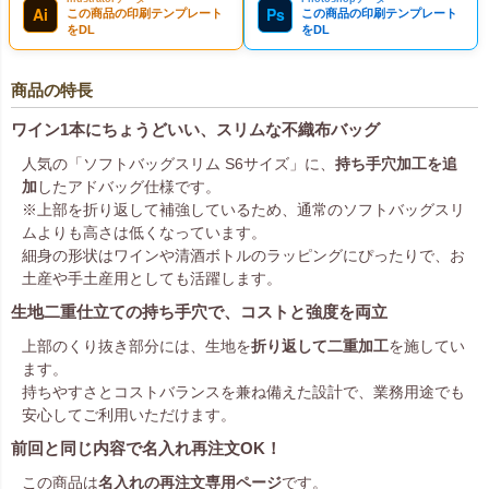
Ai
Ps
この商品の印刷テンプレート
この商品の印刷テンプレート
をDL
をDL
商品の特長
ワイン1本にちょうどいい、スリムな不織布バッグ
人気の「ソフトバッグスリム S6サイズ」に、
持ち手穴加工を追
加
したアドバッグ仕様です。
※上部を折り返して補強しているため、通常のソフトバッグスリ
ムよりも高さは低くなっています。
細身の形状はワインや清酒ボトルのラッピングにぴったりで、お
土産や手土産用としても活躍します。
生地二重仕立ての持ち手穴で、コストと強度を両立
上部のくり抜き部分には、生地を
折り返して二重加工
を施してい
ます。
持ちやすさとコストバランスを兼ね備えた設計で、業務用途でも
安心してご利用いただけます。
前回と同じ内容で名入れ再注文OK！
この商品は
名入れの再注文専用ページ
です。