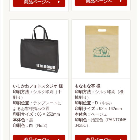
商品ページへ
商品ページへ
いしかわフォトスタジオ 様
もなもな亭 様
印刷方法：
シルク印刷（手
印刷方法：
シルク印刷（機
刷り）
械刷り）
印刷位置：
テンプレートに
印刷位置：
D（中央）
よるお客様指示位置
印刷サイズ：
92 × 142mm
印刷サイズ：
66 × 252mm
本体色：
ベージュ
本体色：
黒
印刷色：
指定色（PANTONE
印刷色：
白（No.2）
3435C）
商品ページへ
商品ページへ