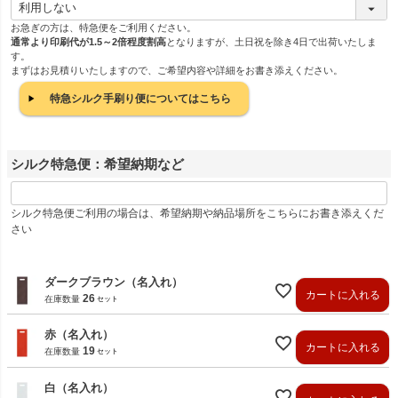
(
必
お急ぎの方は、特急便をご利用ください。
通常より印刷代が1.5～2倍程度割高
となりますが、土日祝を除き4日で出荷いたしま
須
す。
)
まずはお見積りいたしますので、ご希望内容や詳細をお書き添えください。
特急シルク手刷り便についてはこちら
シルク特急便：希望納期など
シルク特急便ご利用の場合は、希望納期や納品場所をこちらにお書き添えくだ
さい
ダークブラウン（名入れ）
カートに入れる
26
在庫数量
赤（名入れ）
カートに入れる
19
在庫数量
白（名入れ）