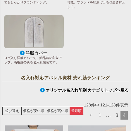
でもしっかりブランディング。
可能。ブランドを印象づける包装資材と
して。
洋服カバー
ロゴ入り洋服カバーで、納品時の印象ア
ップ。高級感のある名入れ包装です。
名入れ対応アパレル資材 売れ筋ランキング
オリジナル名入れ印刷 カテゴリトップへ戻る
128
件中
121
-
128
件表示
並び替え
価格が安い順
価格が高い順
登録順
1
…
3
4