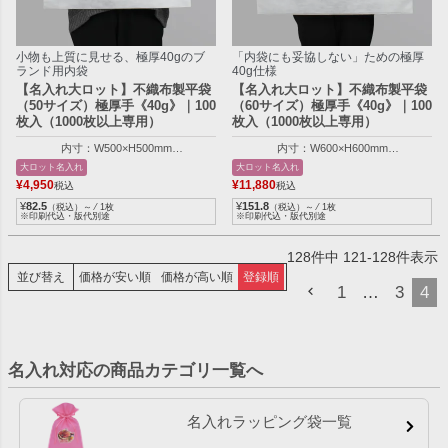
小物も上質に見せる、極厚40gのブ
「内袋にも妥協しない」ための極厚
ランド用内袋
40g仕様
【名入れ大ロット】不織布製平袋
【名入れ大ロット】不織布製平袋
（50サイズ）極厚手《40g》｜100
（60サイズ）極厚手《40g》｜100
枚入（1000枚以上専用）
枚入（1000枚以上専用）
内寸：W500×H500mm
内寸：W600×H600mm
外寸：W510×H505mm
外寸：W610×H605mm
大ロット名入れ
大ロット名入れ
¥
4,950
¥
11,880
税込
税込
¥
82.5
¥
151.8
（税込）～ ⁄ 1枚
（税込）～ ⁄ 1枚
※印刷代込・版代別途
※印刷代込・版代別途
128
件中
121
-
128
件表示
並び替え
価格が安い順
価格が高い順
登録順
1
…
3
4
名入れ対応の商品カテゴリ一覧へ
名入れラッピング袋一覧