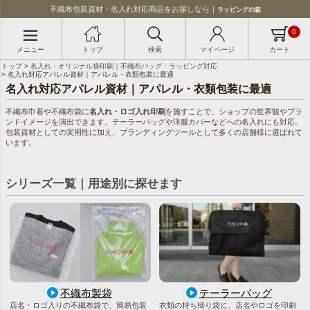
不織布包装資材・名入れ対応商品をお探しなら｜
ラッピングの森
0
メニュー
トップ
検索
マイページ
カート
トップ
名入れ・オリジナル袋印刷｜不織布バッグ・ラッピング対応
名入れ対応アパレル資材｜アパレル・衣類包装に最適
名入れ対応アパレル資材｜アパレル・衣類包装に最適
不織布巾着や不織布袋に
名入れ・ロゴ入れ印刷
を施すことで、ショップの世界観やブラ
ンドイメージを演出できます。テーラーバッグや洋服カバーなどへの名入れにも対応。
包装資材としての実用性に加え、ブランディングツールとして多くの店舗様に選ばれて
います。
シリーズ一覧｜用途別に探せます
不織布製袋
テーラーバッグ
店名・ロゴ入りの不織布袋で、簡易包装
衣類の持ち帰り袋に、店名やロゴを印刷