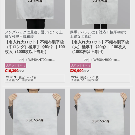
メンズバッグに最適。透けにくく上
厚手アパレルにも対応！極厚40gで
質な極厚不織布袋
上質な印象に
【名入れ大ロット】不織布製平袋
【名入れ大ロット】不織布製平袋
（中ロング）極厚手《40g》｜100
（大）極厚手《40g》｜100枚入
枚入（1000枚以上専用）
（1000枚以上専用）
内寸：W540×H700mm
内寸：W600×H900mm
外寸：W550×H705mm
外寸：W610×H905mm
大ロット名入れ
大ロット名入れ
¥
16,390
¥
20,900
税込
税込
¥
196.9
¥
242
（税込）～ ⁄ 1枚
（税込）～ ⁄ 1枚
※印刷代込・版代別途
※印刷代込・版代別途