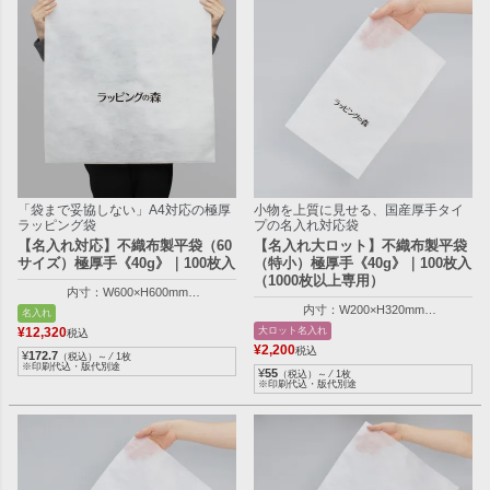
「袋まで妥協しない」A4対応の極厚
小物を上質に見せる、国産厚手タイ
ラッピング袋
プの名入れ対応袋
【名入れ対応】不織布製平袋（60
【名入れ大ロット】不織布製平袋
サイズ）極厚手《40g》｜100枚入
（特小）極厚手《40g》｜100枚入
（1000枚以上専用）
内寸：W600×H600mm
外寸：W610×H605mm
内寸：W200×H320mm
名入れ
外寸：W210×H320mm
大ロット名入れ
¥
12,320
税込
¥
2,200
税込
¥
172.7
（税込）～ ⁄ 1枚
※印刷代込・版代別途
¥
55
（税込）～ ⁄ 1枚
※印刷代込・版代別途