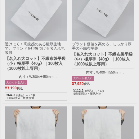
透けにくく高級感のある極厚生地
ブランド価値を高める、しっかり厚
で、ブランドを印象づける名入れ包
手の不織布平袋
装袋
【名入れ大ロット】不織布製平袋
【名入れ大ロット】不織布製平袋
（中）極厚手《40g》｜100枚入
（小）極厚手《40g》｜100枚入
（1000枚以上専用）
（1000枚以上専用）
内寸：W400×H550mm
内寸：W300×H450mm
外寸：W410×H555mm
大ロット名入れ
外寸：W310×H455mm
大ロット名入れ
¥
7,920
税込
¥
3,190
税込
¥
112.2
（税込）～ ⁄ 1枚
※印刷代込・版代別途
¥
64.9
（税込）～ ⁄ 1枚
※印刷代込・版代別途