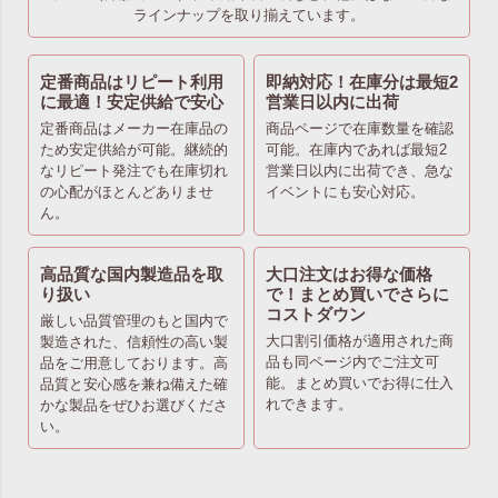
ラインナップを取り揃えています。
定番商品はリピート利用
即納対応！在庫分は最短2
に最適！安定供給で安心
営業日以内に出荷
定番商品はメーカー在庫品の
商品ページで在庫数量を確認
ため安定供給が可能。継続的
可能。在庫内であれば最短2
なリピート発注でも在庫切れ
営業日以内に出荷でき、急な
の心配がほとんどありませ
イベントにも安心対応。
ん。
高品質な国内製造品を取
大口注文はお得な価格
り扱い
で！まとめ買いでさらに
コストダウン
厳しい品質管理のもと国内で
大口割引価格が適用された商
製造された、信頼性の高い製
品も同ページ内でご注文可
品をご用意しております。高
能。まとめ買いでお得に仕入
品質と安心感を兼ね備えた確
れできます。
かな製品をぜひお選びくださ
い。