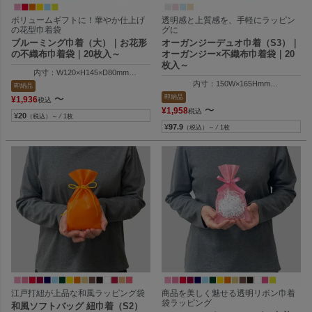
ボリュームギフトに！華やか仕上げ
透明感と上質感を、手軽にラッピン
の花型巾着袋
グに
ブルーミング巾着（大）｜お花形
オーガンジーデュオ巾着（S3）｜
の不織布巾着袋｜20枚入～
オーガンジー×不織布巾着袋｜20
枚入～
内寸：W120×H145×D80mm
外寸：W134×H232×D80mm
内寸：150W×165Hmm
即納品
外寸：150W×250Hmm
即納品
〜
¥
1,936
税込
〜
¥
1,958
税込
¥
20
（税込）～ ⁄ 1枚
¥
97.9
（税込）～ ⁄ 1枚
江戸打紐が上品な和風ラッピング袋
商品を美しく魅せる透明リボン巾着
袋ラッピング
和風ソフトバッグ 紐巾着（S2）