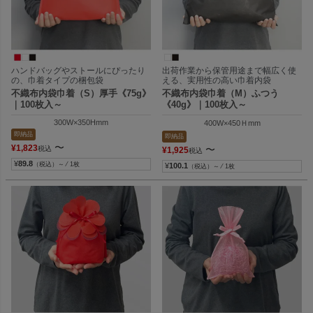
ハンドバッグやストールにぴったり
出荷作業から保管用途まで幅広く使
の、巾着タイプの梱包袋
える、実用性の高い巾着内袋
不織布内袋巾着（S）厚手《75g》
不織布内袋巾着（M）ふつう
｜100枚入～
《40g》｜100枚入～
300W×350Hmm
400W×450Ｈmm
即納品
即納品
〜
¥
1,823
〜
税込
¥
1,925
税込
¥
89.8
（税込）～ ⁄ 1枚
¥
100.1
（税込）～ ⁄ 1枚