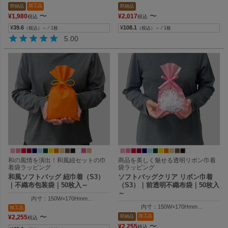
外寸：120W×200Hmm
加工品
即納品
即納品
〜
〜
¥
1,980
¥
2,017
税込
税込
¥
39.6
¥
108.1
（税込）～ ⁄ 1枚
（税込）～ ⁄ 1枚
5.00
和の風情を演出！和風紐セットの巾
商品を美しく魅せる透明リボン巾着
着袋ラッピング
袋ラッピング
和風ソフトバッグ 紐巾着（S3）
ソフトバッグクリア リボン巾着
｜不織布包装袋｜50枚入～
（S3）｜前透明不織布袋｜50枚入
～
内寸：150W×170Hmm
外寸：150W×250Hmm
内寸：150W×170Hmm
加工品
外寸：150W×250Hmm
〜
加工品
即納品
¥
2,255
税込
〜
¥
2,255
税込