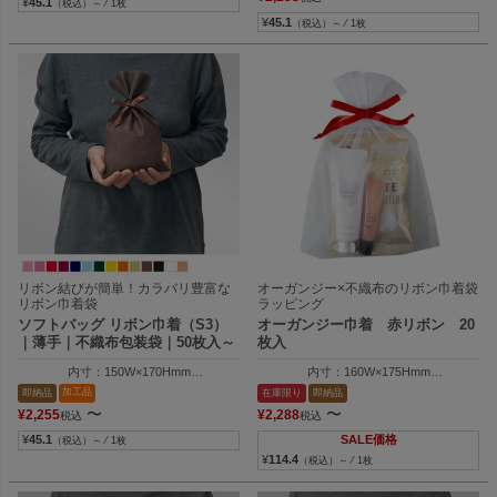
¥
45.1
（税込）～ ⁄ 1枚
¥
45.1
（税込）～ ⁄ 1枚
リボン結びが簡単！カラバリ豊富な
オーガンジー×不織布のリボン巾着袋
リボン巾着袋
ラッピング
ソフトバッグ リボン巾着（S3）
オーガンジー巾着 赤リボン 20
｜薄手｜不織布包装袋｜50枚入～
枚入
内寸：150W×170Hmm
内寸：160W×175Hmm
外寸：150W×250Hmm
外寸：160W×230Hmm
加工品
即納品
在庫限り
即納品
〜
〜
¥
2,255
¥
2,288
税込
税込
¥
45.1
SALE価格
（税込）～ ⁄ 1枚
¥
114.4
（税込）～ ⁄ 1枚