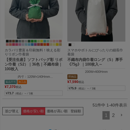
カラバリ豊富＆印刷無料！映える彩
スマホやボトルにぴったりの細長巾
りリボン巾着袋
着袋
【受注生産】ソフトバッグ彩 リボ
不織布内袋巾着ロング（S）厚手
ン巾着（S2）｜36色｜不織布袋｜
《75g》｜100枚入～
100枚入
200W×400Hmm
内寸：120W×140Hmm
即納品
外寸：120W×200Hmm
¥
7,590
返品不可
加工品
税込
¥
7,370
税込
¥
75.9
（税込）～ ⁄ 1枚
¥
73.7
（税込）～ ⁄ 1枚
51
件中
1
-
40
件表示
並び替え
価格が安い順
価格が高い順
登録順
1
2