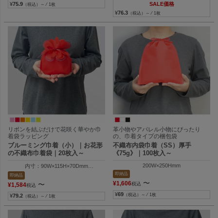
¥
75.9
SALE価格
（税込）～ ⁄ 1枚
¥
76.3
（税込）～ ⁄ 1枚
リボンを結ぶだけで花咲く華やか巾
革小物やアパレル小物にぴったり
着袋ラッピング
の、巾着タイプの梱包袋
ブルーミング巾着（小）｜お花形
不織布内袋巾着（SS）厚手
の不織布巾着袋｜20枚入～
《75g》｜100枚入～
200W×250Hmm
内寸：90W×115H×70Dmm
外寸：104W×185H×70Dmm
即納品
即納品
〜
¥
1,606
〜
税込
¥
1,584
税込
¥
69
（税込）～ ⁄ 1枚
¥
79.2
（税込）～ ⁄ 1枚