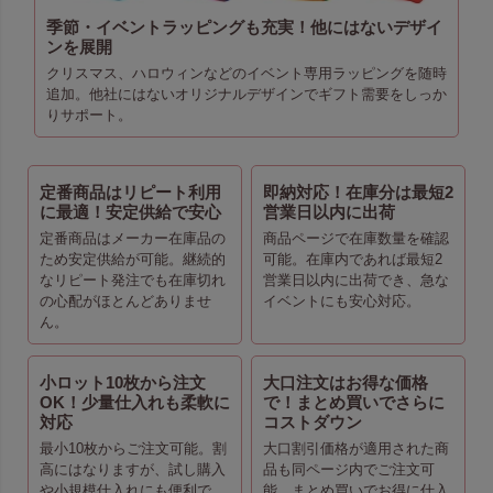
季節・イベントラッピングも充実！他にはないデザイ
ンを展開
クリスマス、ハロウィンなどのイベント専用ラッピングを随時
追加。他社にはないオリジナルデザインでギフト需要をしっか
りサポート。
定番商品はリピート利用
即納対応！在庫分は最短2
に最適！安定供給で安心
営業日以内に出荷
定番商品はメーカー在庫品の
商品ページで在庫数量を確認
ため安定供給が可能。継続的
可能。在庫内であれば最短2
なリピート発注でも在庫切れ
営業日以内に出荷でき、急な
の心配がほとんどありませ
イベントにも安心対応。
ん。
小ロット10枚から注文
大口注文はお得な価格
OK！少量仕入れも柔軟に
で！まとめ買いでさらに
対応
コストダウン
最小10枚からご注文可能。割
大口割引価格が適用された商
高にはなりますが、試し購入
品も同ページ内でご注文可
や小規模仕入れにも便利で
能。まとめ買いでお得に仕入