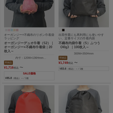
オーガンジー×不織布のリボン巾着袋
出荷作業にも再利用にも使いやす
ラッピング
い、定番サイズの巾着内袋
オーガンジーデュオ巾着（S2）｜
不織布内袋巾着（S）ふつう
オーガンジー×不織布巾着袋｜20
《40g》｜100枚入～
枚入～
300W×350Hmm
内寸：120W×136Hmm
即納品
外寸：120W×200Hmm
〜
¥
1,749
即納品
税込
〜
¥
1,716
税込
¥
83.6
（税込）～ ⁄ 1枚
SALE価格
¥
85.8
（税込）～ ⁄ 1枚