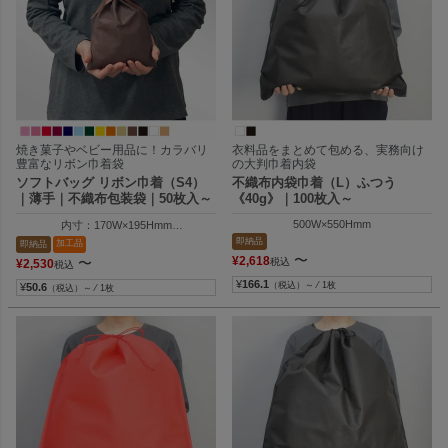
焼き菓子やベビー用品に！カラバリ
衣料品をまとめて包める、実務向け
豊富なリボン巾着袋
の大判巾着内袋
ソフトバッグ リボン巾着（S4）
不織布内袋巾着（L）ふつう
｜薄手｜不織布包装袋｜50枚入～
《40g》｜100枚入～
500W×550Hmm
内寸：170W×195Hmm
外寸：170W×300Hmm
即納品
加工品
即納品
〜
¥
2,618
〜
税込
¥
2,530
税込
¥
166.1
（税込）～ ⁄ 1枚
¥
50.6
（税込）～ ⁄ 1枚