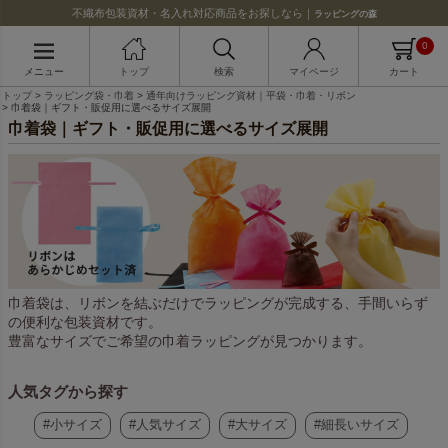
不織布包装資材・名入れ対応商品をお探しなら｜
ラッピングの森
0
メニュー
トップ
検索
マイページ
カート
トップ
ラッピング袋・巾着
通年向けラッピング資材｜平袋・巾着・リボン
巾着袋｜ギフト・販促用に選べるサイズ展開
巾着袋｜ギフト・販促用に選べるサイズ展開
巾着袋は、リボンを結ぶだけでラッピングが完成する、手間いらず
の便利な包装資材です。
豊富なサイズでご希望の巾着ラッピングが見つかります。
人気タグから探す
#小サイズ
#人気サイズ
#大サイズ
#細長いサイズ