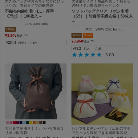
大きめバッグやおもちゃなどにぴっ
大容量サイズ！商品を美しく魅せる
たりの、巾着タイプの梱包袋
透明リボン巾着袋ラッピング
不織布内袋巾着（LL）厚手
ソフトバッグクリア リボン巾着
《75g》｜100枚入～
（S5）｜前透明不織布袋｜50枚入
～
650W×600Hmm
内寸：240W×282Hmm
即納品
外寸：240W×400Hmm
〜
加工品
¥
3,348
即納品
税込
〜
¥
3,960
税込
¥
234.5
（税込）～ ⁄ 1枚
¥
79.2
（税込）～ ⁄ 1枚
5.00
大容量で多用途！！カラバリ豊富な
シンプル＆使いやすい！広めのマチ
リボン巾着袋
でたっぷり収納できる国産巾着袋