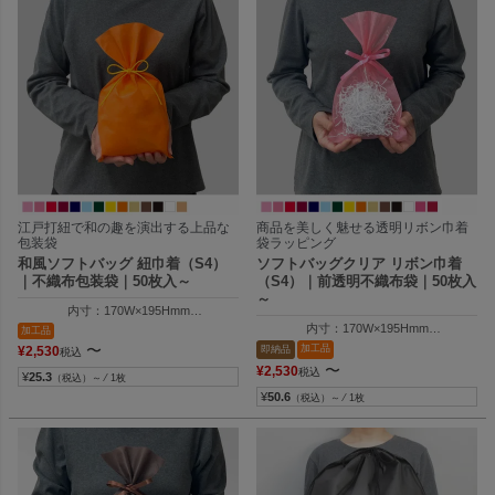
江戸打紐で和の趣を演出する上品な
商品を美しく魅せる透明リボン巾着
包装袋
袋ラッピング
和風ソフトバッグ 紐巾着（S4）
ソフトバッグクリア リボン巾着
｜不織布包装袋｜50枚入～
（S4）｜前透明不織布袋｜50枚入
～
内寸：170W×195Hmm
外寸：170W×300Hmm
内寸：170W×195Hmm
加工品
外寸：170W×300Hmm
〜
加工品
即納品
¥
2,530
税込
〜
¥
2,530
税込
¥
25.3
（税込）～ ⁄ 1枚
¥
50.6
（税込）～ ⁄ 1枚