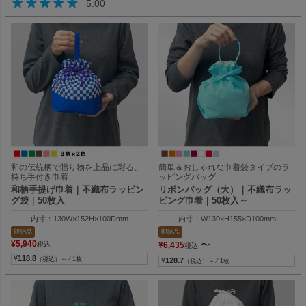
5.00
和の伝統柄で贈り物を上品に彩る、
簡単＆おしゃれな巾着袋タイプのラ
持ち手付き巾着
ッピングバッグ
和柄手提げ巾着｜不織布ラッピン
リボンバッグ（大）｜不織布ラッ
グ袋｜50枚入
ピング巾着｜50枚入～
内寸：130W×152H×100Dmm
内寸：W130×H155×D100mm
外寸：130W×205H×100Dmm
外寸：W130×H205×D100mm
即納品
即納品
¥
5,940
〜
税込
¥
6,435
税込
¥
118.8
（税込）～ ⁄ 1枚
¥
128.7
（税込）～ ⁄ 1枚