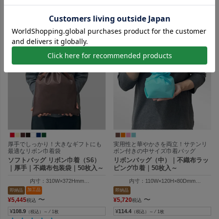
外寸：310W×500Hmm
外寸：W90×H145×D60mm
加工品
即納品
即納品
〜
〜
¥
5,005
¥
5,170
税込
税込
¥
100.1
¥
103.4
（税込）～ ⁄ 1枚
（税込）～ ⁄ 1枚
厚手でしっかり！大きなギフトにも
実用性と華やかさを両立！サテンリ
最適なリボン巾着袋
ボン付きの中サイズ巾着バッグ
ソフトバッグ リボン巾着（S6）
リボンバッグ（中）｜不織布ラッ
｜厚手｜不織布包装袋｜50枚入～
ピング巾着｜50枚入～
内寸：310W×372Hmm
内寸：110W×120H×80Dmm
外寸：310W×500Hmm
外寸：110W×165H×80Dmm
加工品
即納品
即納品
持ち手高さ：96mm
〜
〜
¥
5,445
¥
5,720
税込
税込
¥
108.9
¥
114.4
（税込）～ ⁄ 1枚
（税込）～ ⁄ 1枚