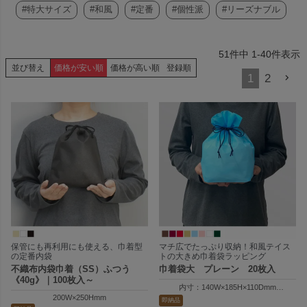
#特大サイズ
#和風
#定番
#個性派
#リーズナブル
51
件中
1
-
40
件表示
並び替え
価格が安い順
価格が高い順
登録順
1
2
保管にも再利用にも使える、巾着型
マチ広でたっぷり収納！和風テイス
の定番内袋
トの大きめ巾着袋ラッピング
不織布内袋巾着（SS）ふつう
巾着袋大 プレーン 20枚入
《40g》｜100枚入～
内寸：140W×185H×110Dmm
200W×250Hmm
外寸：140W×255H×110Dmm
即納品