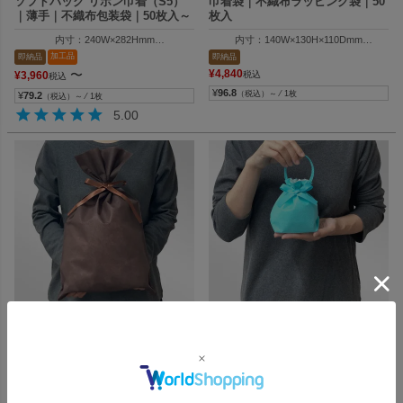
ソフトバッグ リボン巾着（S5）
巾着袋｜不織布ラッピング袋｜50
｜薄手｜不織布包装袋｜50枚入～
枚入
内寸：240W×282Hmm
内寸：140W×130H×110Dmm
外寸：240W×400Hmm
外寸：140W×205H×110Dmm
加工品
即納品
即納品
底台紙（別売）：250×118mm
〜
¥
4,840
¥
3,960
税込
税込
¥
96.8
（税込）～ ⁄ 1枚
¥
79.2
（税込）～ ⁄ 1枚
5.00
衣料品やぬいぐるみに最適！！カラ
小さくても華やか！リボン付き巾着
バリ豊富なリボン巾着袋
バッグで上品なラッピングを
ソフトバッグ リボン巾着（S6）
リボンバッグ（小）｜不織布ラッ
｜薄手｜不織布包装袋｜50枚入～
ピング巾着｜50枚入～
内寸：310W×372Hmm
内寸：W90×H105×D60mm