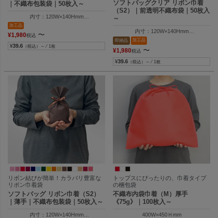
ソフトバッグクリア リボン巾着
｜不織布包装袋｜50枚入～
（S2）｜前透明不織布袋｜50枚入
内寸：120W×140Hmm
～
外寸：120W×200Hmm
加工品
内寸：120W×140Hmm
〜
¥
1,980
税込
外寸：120W×200Hmm
加工品
即納品
¥
39.6
（税込）～ ⁄ 1枚
〜
¥
1,980
税込
¥
39.6
（税込）～ ⁄ 1枚
リボン結びが簡単！カラバリ豊富な
トップスにぴったりの、巾着タイプ
リボン巾着袋
の梱包袋
ソフトバッグ リボン巾着（S2）
不織布内袋巾着（M）厚手
｜薄手｜不織布包装袋｜50枚入～
《75g》｜100枚入～
内寸：120W×140Hmm
400W×450Ｈmm