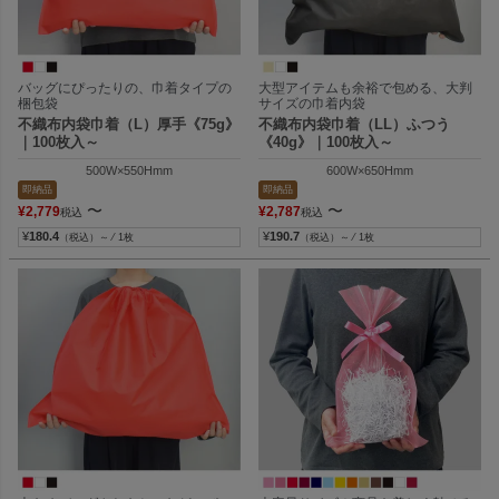
バッグにぴったりの、巾着タイプの
大型アイテムも余裕で包める、大判
梱包袋
サイズの巾着内袋
不織布内袋巾着（L）厚手《75g》
不織布内袋巾着（LL）ふつう
｜100枚入～
《40g》｜100枚入～
500W×550Hmm
600W×650Hmm
即納品
即納品
〜
〜
¥
2,779
¥
2,787
税込
税込
¥
180.4
¥
190.7
（税込）～ ⁄ 1枚
（税込）～ ⁄ 1枚