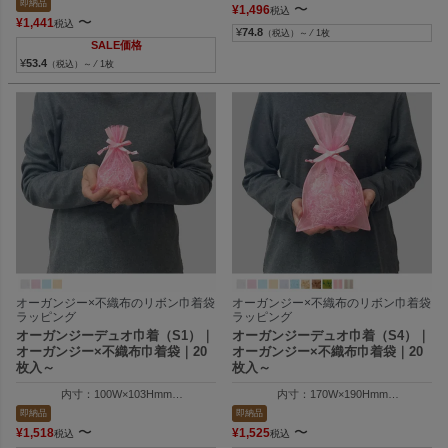
即納品
〜
¥
1,496
税込
〜
¥
1,441
税込
¥
74.8
（税込）～ ⁄ 1枚
SALE価格
¥
53.4
（税込）～ ⁄ 1枚
オーガンジー×不織布のリボン巾着袋
オーガンジー×不織布のリボン巾着袋
ラッピング
ラッピング
オーガンジーデュオ巾着（S1）｜
オーガンジーデュオ巾着（S4）｜
オーガンジー×不織布巾着袋｜20
オーガンジー×不織布巾着袋｜20
枚入～
枚入～
内寸：100W×103Hmm
内寸：170W×190Hmm
外寸：100W×150Hmm
外寸：170W×300Hmm
即納品
即納品
〜
〜
¥
1,518
¥
1,525
税込
税込