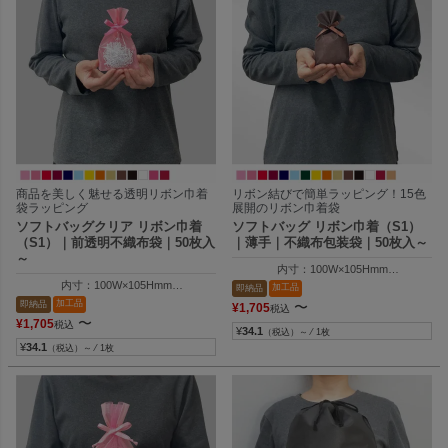
商品を美しく魅せる透明リボン巾着
リボン結びで簡単ラッピング！15色
袋ラッピング
展開のリボン巾着袋
ソフトバッグクリア リボン巾着
ソフトバッグ リボン巾着（S1）
（S1）｜前透明不織布袋｜50枚入
｜薄手｜不織布包装袋｜50枚入～
～
内寸：100W×105Hmm
外寸：100W×150Hmm
内寸：100W×105Hmm
加工品
即納品
外寸：100W×150Hmm
加工品
即納品
〜
¥
1,705
税込
〜
¥
1,705
税込
¥
34.1
（税込）～ ⁄ 1枚
¥
34.1
（税込）～ ⁄ 1枚