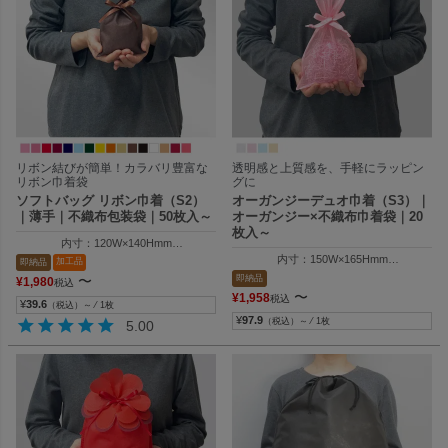
リボン結びが簡単！カラバリ豊富な
透明感と上質感を、手軽にラッピン
リボン巾着袋
グに
ソフトバッグ リボン巾着（S2）
オーガンジーデュオ巾着（S3）｜
｜薄手｜不織布包装袋｜50枚入～
オーガンジー×不織布巾着袋｜20
枚入～
内寸：120W×140Hmm
外寸：120W×200Hmm
内寸：150W×165Hmm
加工品
即納品
外寸：150W×250Hmm
即納品
〜
¥
1,980
税込
〜
¥
1,958
税込
¥
39.6
（税込）～ ⁄ 1枚
¥
97.9
（税込）～ ⁄ 1枚
5.00