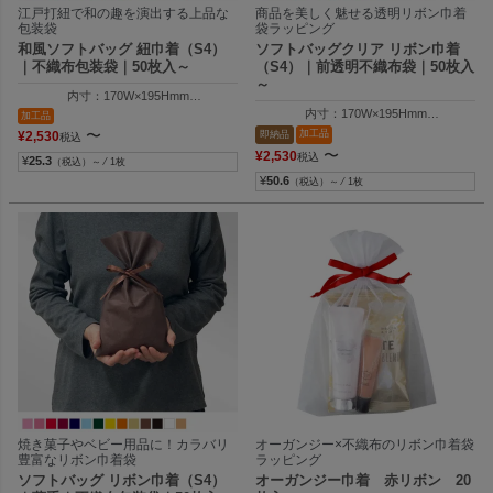
江戸打紐で和の趣を演出する上品な
商品を美しく魅せる透明リボン巾着
包装袋
袋ラッピング
和風ソフトバッグ 紐巾着（S4）
ソフトバッグクリア リボン巾着
｜不織布包装袋｜50枚入～
（S4）｜前透明不織布袋｜50枚入
～
内寸：170W×195Hmm
外寸：170W×300Hmm
内寸：170W×195Hmm
加工品
外寸：170W×300Hmm
〜
加工品
即納品
¥
2,530
税込
〜
¥
2,530
税込
¥
25.3
（税込）～ ⁄ 1枚
¥
50.6
（税込）～ ⁄ 1枚
焼き菓子やベビー用品に！カラバリ
オーガンジー×不織布のリボン巾着袋
豊富なリボン巾着袋
ラッピング
ソフトバッグ リボン巾着（S4）
オーガンジー巾着 赤リボン 20