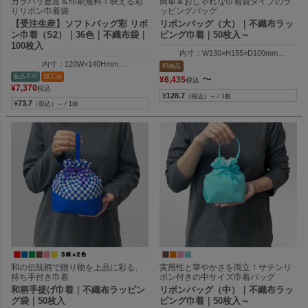
カラバリ豊富＆印刷無料！映える彩
簡単＆おしゃれな巾着袋タイプのラ
りリボン巾着袋
ッピングバッグ
【受注生産】ソフトバッグ彩 リボ
リボンバッグ（大）｜不織布ラッ
ン巾着（S2）｜36色｜不織布袋｜
ピング巾着｜50枚入～
100枚入
内寸：W130×H155×D100mm
外寸：W130×H205×D100mm
内寸：120W×140Hmm
即納品
外寸：120W×200Hmm
返品不可
加工品
〜
¥
6,435
税込
¥
7,370
税込
¥
128.7
（税込）～ ⁄ 1枚
¥
73.7
（税込）～ ⁄ 1枚
和の伝統柄で贈り物を上品に彩る、
実用性と華やかさを両立！サテンリ
持ち手付き巾着
ボン付きの中サイズ巾着バッグ
和柄手提げ巾着｜不織布ラッピン
リボンバッグ（中）｜不織布ラッ
グ袋｜50枚入
ピング巾着｜50枚入～