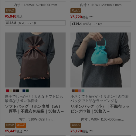
内寸：130W×152H×100Dmm
内寸：110W×120H×80Dmm
外寸：130W×205H×100Dmm
外寸：110W×165H×80Dmm
即納品
即納品
持ち手高さ：96mm
¥
5,940
〜
税込
¥
5,720
税込
¥
118.8
（税込）～ ⁄ 1枚
¥
114.4
（税込）～ ⁄ 1枚
厚手でしっかり！大きなギフトにも
小さくても華やか！リボン付き巾着
最適なリボン巾着袋
バッグで上品なラッピングを
ソフトバッグ リボン巾着（S6）
リボンバッグ（小）｜不織布ラッ
｜厚手｜不織布包装袋｜50枚入～
ピング巾着｜50枚入～
内寸：310W×372Hmm
内寸：W90×H105×D60mm
外寸：310W×500Hmm
外寸：W90×H145×D60mm
加工品
即納品
即納品
〜
〜
¥
5,445
¥
5,170
税込
税込