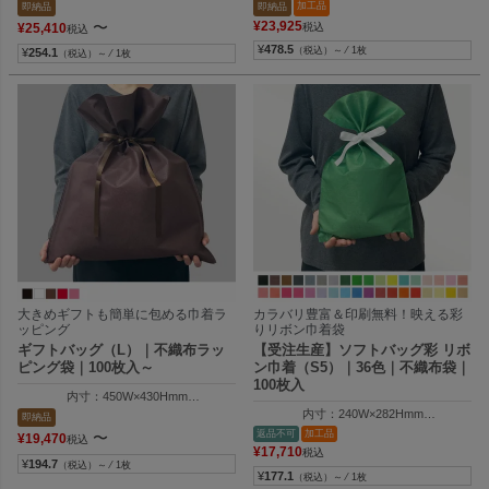
外寸：614W×700Hmm
外寸：690W×1000Hmm
加工品
即納品
即納品
〜
¥
23,925
¥
25,410
税込
税込
¥
478.5
（税込）～ ⁄ 1枚
¥
254.1
（税込）～ ⁄ 1枚
大きめギフトも簡単に包める巾着ラ
カラバリ豊富＆印刷無料！映える彩
ッピング
りリボン巾着袋
ギフトバッグ（L）｜不織布ラッ
【受注生産】ソフトバッグ彩 リボ
ピング袋｜100枚入～
ン巾着（S5）｜36色｜不織布袋｜
100枚入
内寸：450W×430Hmm
外寸：464W×600Hmm
内寸：240W×282Hmm
即納品
外寸：240W×400Hmm
返品不可
加工品
〜
¥
19,470
税込
¥
17,710
税込
¥
194.7
（税込）～ ⁄ 1枚
¥
177.1
（税込）～ ⁄ 1枚