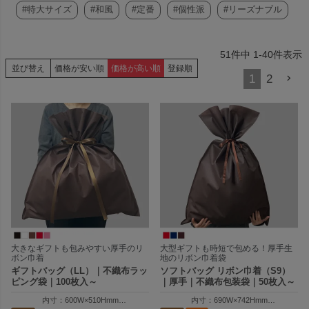
#特大サイズ
#和風
#定番
#個性派
#リーズナブル
51
件中
1
-
40
件表示
並び替え
価格が安い順
価格が高い順
登録順
1
2
大きなギフトも包みやすい厚手のリ
大型ギフトも時短で包める！厚手生
ボン巾着
地のリボン巾着袋
ギフトバッグ（LL）｜不織布ラッ
ソフトバッグ リボン巾着（S9）
ピング袋｜100枚入～
｜厚手｜不織布包装袋｜50枚入～
内寸：600W×510Hmm
内寸：690W×742Hmm