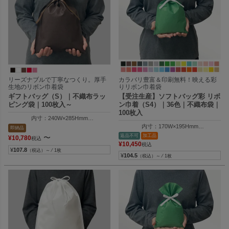
リーズナブルで丁寧なつくり。厚手
カラバリ豊富＆印刷無料！映える彩
生地のリボン巾着袋
りリボン巾着袋
ギフトバッグ（S）｜不織布ラッ
【受注生産】ソフトバッグ彩 リボ
ピング袋｜100枚入～
ン巾着（S4）｜36色｜不織布袋｜
100枚入
内寸：240W×285Hmm
外寸：254W×400Hmm
内寸：170W×195Hmm
即納品
外寸：170W×300Hmm
返品不可
加工品
〜
¥
10,780
税込
¥
10,450
税込
¥
107.8
（税込）～ ⁄ 1枚
¥
104.5
（税込）～ ⁄ 1枚