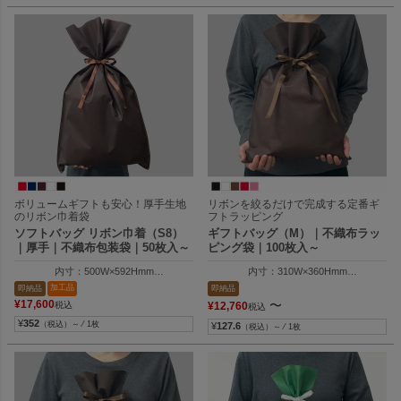
ボリュームギフトも安心！厚手生地
リボンを絞るだけで完成する定番ギ
のリボン巾着袋
フトラッピング
ソフトバッグ リボン巾着（S8）
ギフトバッグ（M）｜不織布ラッ
｜厚手｜不織布包装袋｜50枚入～
ピング袋｜100枚入～
内寸：500W×592Hmm
内寸：310W×360Hmm
外寸：500W×800Hmm
外寸：324W×500Hmm
加工品
即納品
即納品
¥
17,600
〜
税込
¥
12,760
税込
¥
352
（税込）～ ⁄ 1枚
¥
127.6
（税込）～ ⁄ 1枚