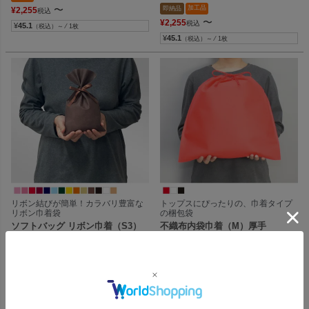
外寸：150W×250Hmm
〜
加工品
即納品
¥
2,255
税込
〜
¥
2,255
税込
¥
45.1
（税込）～ ⁄ 1枚
¥
45.1
（税込）～ ⁄ 1枚
リボン結びが簡単！カラバリ豊富な
トップスにぴったりの、巾着タイプ
リボン巾着袋
の梱包袋
ソフトバッグ リボン巾着（S3）
不織布内袋巾着（M）厚手
｜薄手｜不織布包装袋｜50枚入～
《75g》｜100枚入～
内寸：150W×170Hmm
400W×450Ｈmm
外寸：150W×250Hmm
加工品
即納品
即納品
〜
〜
¥
2,255
¥
2,017
税込
税込
¥
45.1
¥
108.1
（税込）～ ⁄ 1枚
（税込）～ ⁄ 1枚