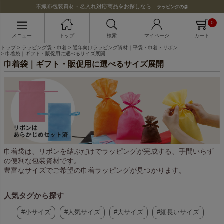
不織布包装資材・名入れ対応商品をお探しなら｜
ラッピングの森
0
メニュー
トップ
検索
マイページ
カート
トップ
ラッピング袋・巾着
通年向けラッピング資材｜平袋・巾着・リボン
巾着袋｜ギフト・販促用に選べるサイズ展開
巾着袋｜ギフト・販促用に選べるサイズ展開
巾着袋は、リボンを結ぶだけでラッピングが完成する、手間いらず
の便利な包装資材です。
豊富なサイズでご希望の巾着ラッピングが見つかります。
人気タグから探す
#小サイズ
#人気サイズ
#大サイズ
#細長いサイズ