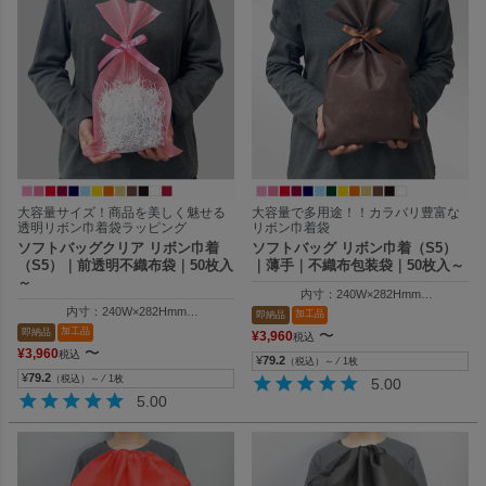
大容量サイズ！商品を美しく魅せる
大容量で多用途！！カラバリ豊富な
透明リボン巾着袋ラッピング
リボン巾着袋
ソフトバッグクリア リボン巾着
ソフトバッグ リボン巾着（S5）
（S5）｜前透明不織布袋｜50枚入
｜薄手｜不織布包装袋｜50枚入～
～
内寸：240W×282Hmm
外寸：240W×400Hmm
内寸：240W×282Hmm
加工品
即納品
外寸：240W×400Hmm
加工品
即納品
〜
¥
3,960
税込
〜
¥
3,960
税込
¥
79.2
（税込）～ ⁄ 1枚
¥
79.2
（税込）～ ⁄ 1枚
5.00
5.00