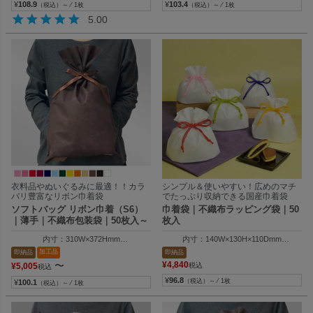
¥
108.9
¥
103.4
（税込）～ ⁄ 1枚
（税込）～ ⁄ 1枚
5.00
衣料品やぬいぐるみに最適！！カラ
シンプル＆使いやすい！広めのマチ
バリ豊富なリボン巾着袋
でたっぷり収納できる国産巾着袋
ソフトバッグ リボン巾着（S6）
巾着袋｜不織布ラッピング袋｜50
｜薄手｜不織布包装袋｜50枚入～
枚入
内寸：310W×372Hmm
内寸：140W×130H×110Dmm
外寸：310W×500Hmm
外寸：140W×205H×110Dmm
加工品
即納品
即納品
底台紙（別売）：250×118mm
〜
¥
4,840
¥
5,005
税込
税込
¥
96.8
（税込）～ ⁄ 1枚
¥
100.1
（税込）～ ⁄ 1枚