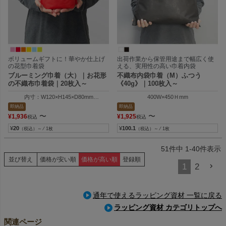
ボリュームギフトに！華やか仕上げ
出荷作業から保管用途まで幅広く使
の花型巾着袋
える、実用性の高い巾着内袋
ブルーミング巾着（大）｜お花形
不織布内袋巾着（M）ふつう
の不織布巾着袋｜20枚入～
《40g》｜100枚入～
内寸：W120×H145×D80mm
400W×450Ｈmm
外寸：W134×H232×D80mm
即納品
即納品
〜
〜
¥
1,936
¥
1,925
税込
税込
¥
20
¥
100.1
（税込）～ ⁄ 1枚
（税込）～ ⁄ 1枚
51
件中
1
-
40
件表示
並び替え
価格が安い順
価格が高い順
登録順
1
2
通年で使えるラッピング資材 一覧に戻る
ラッピング資材 カテゴリトップへ
関連ページ