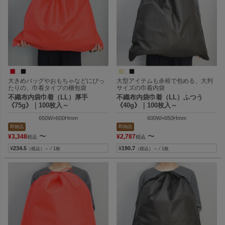
大きめバッグやおもちゃなどにぴっ
大型アイテムも余裕で包める、大判
たりの、巾着タイプの梱包袋
サイズの巾着内袋
不織布内袋巾着（LL）厚手
不織布内袋巾着（LL）ふつう
《75g》｜100枚入～
《40g》｜100枚入～
650W×600Hmm
600W×650Hmm
即納品
即納品
〜
〜
¥
3,348
¥
2,787
税込
税込
¥
234.5
¥
190.7
（税込）～ ⁄ 1枚
（税込）～ ⁄ 1枚