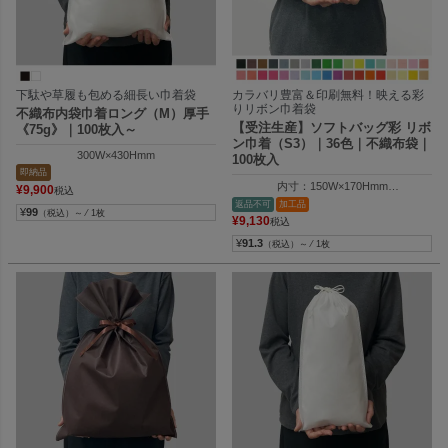
下駄や草履も包める細長い巾着袋
カラバリ豊富＆印刷無料！映える彩
りリボン巾着袋
不織布内袋巾着ロング（M）厚手
【受注生産】ソフトバッグ彩 リボ
《75g》｜100枚入～
ン巾着（S3）｜36色｜不織布袋｜
300W×430Hmm
100枚入
即納品
内寸：150W×170Hmm
¥
9,900
税込
外寸：150W×250Hmm
返品不可
加工品
¥
99
（税込）～ ⁄ 1枚
¥
9,130
税込
¥
91.3
（税込）～ ⁄ 1枚