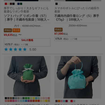
厚手でしっかり！大きなギフトにも
スマホやボトルにぴったりの細長巾
最適なリボン巾着袋
着袋
ソフトバッグ リボン巾着（S7）
不織布内袋巾着ロング（S）厚手
｜厚手｜不織布包装袋｜50枚入～
《75g》｜100枚入～
200W×400Hmm
内寸：400W×442Hmm
外寸：410W×600Hmm
即納品
加工品
即納品
¥
7,590
税込
〜
¥
8,635
税込
¥
75.9
（税込）～ ⁄ 1枚
SALE価格
¥
172.7
（税込）～ ⁄ 1枚
5.00