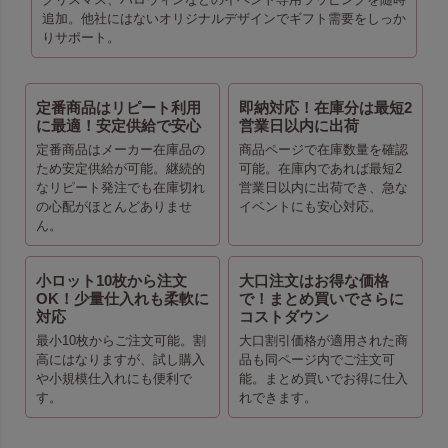
追加。他社にはないオリジナルデザインでギフト需要をしっか
りサポート。
定番商品はリピート利用
即納対応！在庫分は最短2
に最適！安定供給で安心
営業日以内に出荷
定番商品はメーカー在庫品の
商品ページで在庫数量を確認
ため安定供給が可能。継続的
可能。在庫内であれば最短2
なリピート発注でも在庫切れ
営業日以内に出荷でき、急な
の心配がほとんどありませ
イベントにも安心対応。
ん。
小ロット10枚から注文
大口注文はお得な価格
OK！少量仕入れも柔軟に
で！まとめ買いでさらに
対応
コストダウン
最小10枚からご注文可能。割
大口割引価格が適用された商
高にはなりますが、試し購入
品も同ページ内でご注文可
や小規模仕入れにも便利で
能。まとめ買いでお得に仕入
す。
れできます。