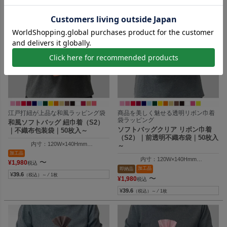
江戸打紐が上品な和風ラッピング袋
商品を美しく魅せる透明リボン巾着
袋ラッピング
和風ソフトバッグ 紐巾着（S2）
ソフトバッグクリア リボン巾着
｜不織布包装袋｜50枚入～
（S2）｜前透明不織布袋｜50枚入
内寸：120W×140Hmm
～
外寸：120W×200Hmm
加工品
内寸：120W×140Hmm
〜
¥
1,980
税込
外寸：120W×200Hmm
加工品
即納品
¥
39.6
（税込）～ ⁄ 1枚
〜
¥
1,980
税込
¥
39.6
（税込）～ ⁄ 1枚