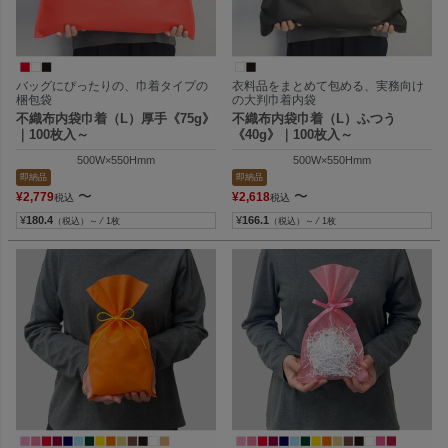
バッグにぴったりの、巾着タイプの
衣料品をまとめて包める、実務向け
梱包袋
の大判巾着内袋
不織布内袋巾着（L）厚手《75g》
不織布内袋巾着（L）ふつう
｜100枚入～
《40g》｜100枚入～
500W×550Hmm
500W×550Hmm
即納品
即納品
〜
〜
¥
2,779
¥
2,618
税込
税込
¥
180.4
¥
166.1
（税込）～ ⁄ 1枚
（税込）～ ⁄ 1枚