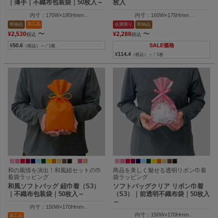
｜薄手｜不織布包装袋｜50枚入～
枚入
内寸：170W×195Hmm
内寸：160W×175Hmm
外寸：170W×300Hmm
外寸：160W×230Hmm
加工品
即納品
在庫限り
即納品
〜
〜
¥
2,530
¥
2,288
税込
税込
¥
50.6
SALE価格
（税込）～ ⁄ 1枚
¥
114.4
（税込）～ ⁄ 1枚
和の風情を演出！和風紐セットの巾
商品を美しく魅せる透明リボン巾着
着袋ラッピング
袋ラッピング
和風ソフトバッグ 紐巾着（S3）
ソフトバッグクリア リボン巾着
｜不織布包装袋｜50枚入～
（S3）｜前透明不織布袋｜50枚入
～
内寸：150W×170Hmm
外寸：150W×250Hmm
内寸：150W×170Hmm
加工品