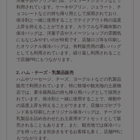
洋菓子店やプリン専門店、ジェラートショップなどで
利用されています。ケーキやプリン、ジェラート、チ
ョコレートなどの持ち帰り用として採用されており、
保冷剤と一緒に使用することでテイクアウト時の温度
上昇を抑えることができます。カラフルな不織布製の
保冷バッグは、洋菓子店やスイーツショップの雰囲気
にもなじみやすいのが特長です。店舗ロゴ等を印刷し
たオリジナル保冷バッグは、有料販売用の通いバッグ
としても利用されています。繰り返し利用されること
で店舗PRにもつながります。
2. ハム・チーズ・乳製品販売
ハムやソーセージ、チーズ、ヨーグルトなどの乳製品
販売で利用されています。特に牧場や観光地の土産物
店では、要冷蔵商品の持ち帰り用バッグとして採用さ
れています。保冷剤と一緒に使用することで、移動中
の温度上昇を抑えることができます。店舗ロゴやブラ
ンド名を印刷したオリジナル保冷バッグは、チーズや
乳製品を詰め合わせたお土産用ギフトセットとして販
売されることもあります。また、観光地では保冷バッ
グを持ったまま街歩きをするお客様も多く、店舗PRに
もつながります。