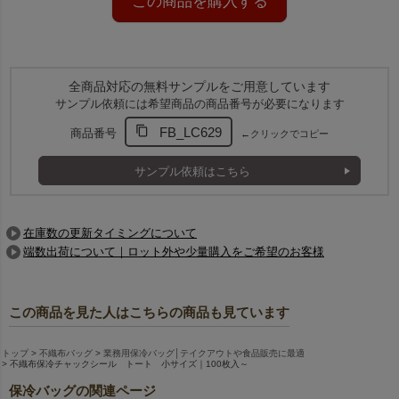
この商品を購入する
客様にも喜ばれる仕様
です。
バッグとしての形状もしっかりしているため、再利用されやすく、
販促効果も期待できます。
小型サイズでも機能は充実。
全商品対応の無料サンプルをご用意しています
カラーで選んで、店舗や季節の雰囲気に合わせた保冷包装が可能で
サンプル依頼には希望商品の商品番号が必要になります
す。
FB_LC629
商品番号
←クリックでコピー
サンプル依頼はこちら
在庫数の更新タイミングについて
端数出荷について｜ロット外や少量購入をご希望のお客様
チャックシール部
トート内部
この商品を見た人はこちらの商品も見ています
トップ
不織布バッグ
業務用保冷バッグ│テイクアウトや食品販売に最適
不織布保冷チャックシール トート 小サイズ｜100枚入～
保冷バッグの関連ページ