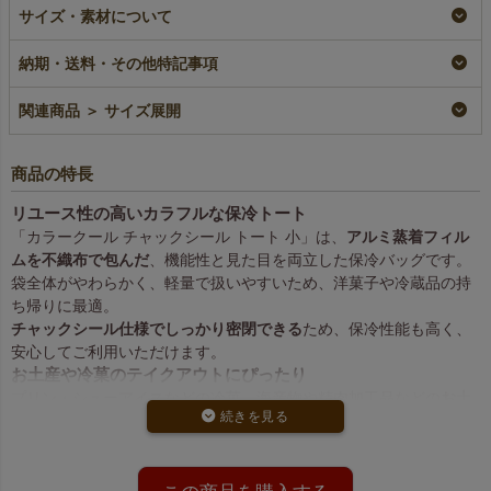
織布保冷チャックシー
専用】不織布保冷チャ
冷チャックシール ト
サイズ・素材について
ル トート 小サイズ
ックシール トート
ート 小サイズ｜10枚
｜100枚入（1000枚以
小サイズ｜100枚入
入
納期・送料・その他特記事項
上専用）
リピーター専用名入れ
小ロット
大ロット名入れ
¥
11,913
¥
2,310
税込
〜
税込
〜
関連商品 ＞ サイズ展開
¥
11,286
税込
〜
商品の特長
リユース性の高いカラフルな保冷トート
「カラークール チャックシール トート 小」は、
アルミ蒸着フィル
ムを不織布で包んだ
、機能性と見た目を両立した保冷バッグです。
袋全体がやわらかく、軽量で扱いやすいため、洋菓子や冷蔵品の持
ち帰りに最適。
チャックシール仕様でしっかり密閉できる
ため、保冷性能も高く、
安心してご利用いただけます。
お土産や冷菓のテイクアウトにぴったり
プリン・シューアイスなどの冷菓、海産物や精肉加工品などの
お土
産持ち帰り用途
にもおすすめです。
店舗オリジナルのセット商品にもご利用いただけます。
持ち手付きで持ち運びやすい
丈夫な不織布素材の持ち手が付いており、持ち帰りがしやすく、
お