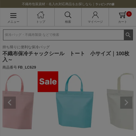
不織布包装資材・名入れ対応商品をお探しなら｜
ラッピングの森
0
メニュー
トップ
検索
マイページ
カート
持ち帰りに便利な保冷バッグ
不織布保冷チャックシール トート 小サイズ｜100枚
入～
商品番号
FB_LC629