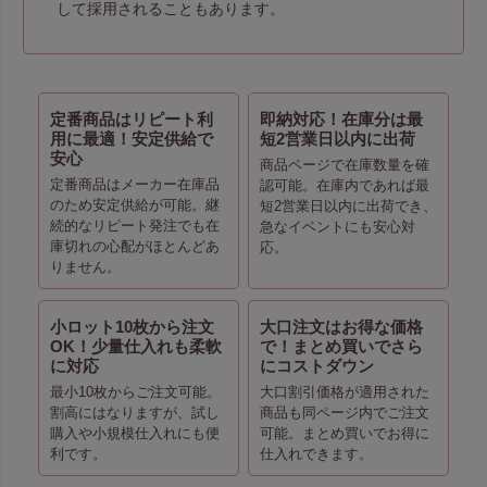
して採用されることもあります。
定番商品はリピート利
即納対応！在庫分は最
用に最適！安定供給で
短2営業日以内に出荷
安心
商品ページで在庫数量を確
定番商品はメーカー在庫品
認可能。在庫内であれば最
のため安定供給が可能。継
短2営業日以内に出荷でき、
続的なリピート発注でも在
急なイベントにも安心対
庫切れの心配がほとんどあ
応。
りません。
小ロット10枚から注文
大口注文はお得な価格
OK！少量仕入れも柔軟
で！まとめ買いでさら
に対応
にコストダウン
最小10枚からご注文可能。
大口割引価格が適用された
割高にはなりますが、試し
商品も同ページ内でご注文
購入や小規模仕入れにも便
可能。まとめ買いでお得に
利です。
仕入れできます。