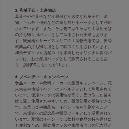
3. 和菓子店・土産物店
葛菓子や生菓子など冷蔵保存が必要な和菓子や、漬
物・キムチ・佃煮などの持ち帰り用バッグとして利用
されています。また、そば処では生そばや土産用そば
の持ち帰り用バッグとして採用された実績もありま
す。観光地やサービスエリアの土産物売場では、要冷
蔵商品の持ち帰り用として幅広く活用されています。
和風デザインや店舗ロゴを印刷したオリジナル保冷バ
ッグは、お土産用バッグとして販売されることもあ
り、店舗PRにもつながります。
4. ノベルティ・キャンペーン
食品メーカーや飲料メーカーの販促キャンペーン、花
火大会や地域イベントのノベルティとして利用されて
います。保冷バッグは実用性が高く、受け取った後も
繰り返し使用されやすいため、販促効果が期待できま
す。企業ロゴや商品名、イベント名を印刷すること
で、来場者への記念品や販促ツールとして活用されて
います。夏場のイベントでは飲料や食品の持ち運びに
も便利なため、販売用グッズや来場者向けの記念品と