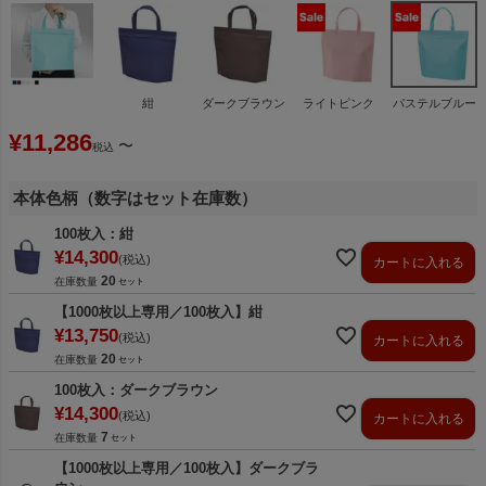
紺
ダークブラウン
ライトピンク
パステルブルー
¥
11,286
〜
税込
本体色柄（数字はセット在庫数）
100枚入：紺
¥
14,300
税込
カートに入れる
20
在庫数量
【1000枚以上専用／100枚入】紺
¥
13,750
税込
カートに入れる
20
在庫数量
100枚入：ダークブラウン
¥
14,300
税込
カートに入れる
7
在庫数量
【1000枚以上専用／100枚入】ダークブラ