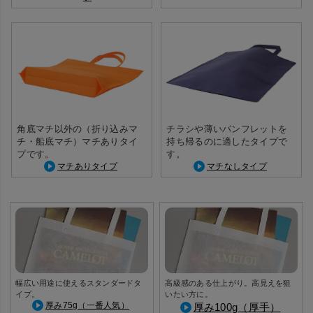
角底マチ以外の（折り込みマ
チラシや薄いパンフレットを
チ・船底マチ）マチありタイ
持ち帰るのに適したタイプで
プです。
す。
マチありタイプ
マチなしタイプ
幅広い用途に使えるスタンダードタ
高級感のある仕上がり。高見えを狙
イプ。
いたい方に。
厚み75g（一番人気）
厚み100g（厚手）