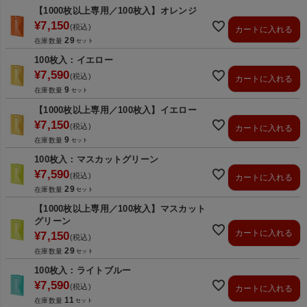
【1000枚以上専用／100枚入】オレンジ
¥
7,150
税込
カートに入れる
29
在庫数量
100枚入：イエロー
¥
7,590
税込
カートに入れる
9
在庫数量
【1000枚以上専用／100枚入】イエロー
¥
7,150
税込
カートに入れる
9
在庫数量
100枚入：マスカットグリーン
¥
7,590
税込
カートに入れる
29
在庫数量
【1000枚以上専用／100枚入】マスカット
グリーン
カートに入れる
¥
7,150
税込
29
在庫数量
100枚入：ライトブルー
¥
7,590
税込
カートに入れる
11
在庫数量