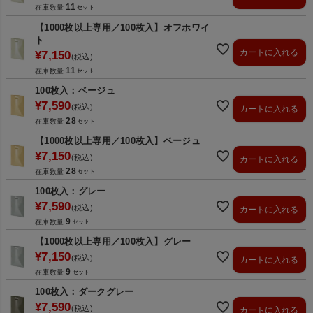
11
在庫数量
【1000枚以上専用／100枚入】オフホワイ
ト
カートに入れる
¥
7,150
税込
11
在庫数量
100枚入：ベージュ
¥
7,590
税込
カートに入れる
28
在庫数量
【1000枚以上専用／100枚入】ベージュ
¥
7,150
税込
カートに入れる
28
在庫数量
100枚入：グレー
¥
7,590
税込
カートに入れる
9
在庫数量
【1000枚以上専用／100枚入】グレー
¥
7,150
税込
カートに入れる
9
在庫数量
100枚入：ダークグレー
¥
7,590
税込
カートに入れる