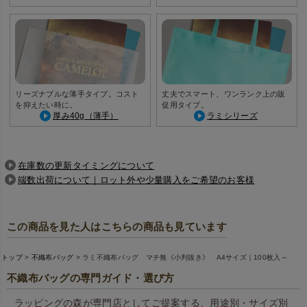
リーズナブルな薄手タイプ。コスト
丈夫でスマート、ワンランク上の販
を抑えたい時に。
促用タイプ。
厚み40g（薄手）
ラミシリーズ
在庫数の更新タイミングについて
端数出荷について｜ロット外や少量購入をご希望のお客様
この商品を見た人はこちらの商品も見ています
トップ
不織布バッグ
ラミ不織布バッグ マチ無《小判抜き》 A4サイズ｜100枚入～
不織布バッグの専門ガイド・選び方
ラッピングの森が専門店としてご提案する、用途別・サイズ別