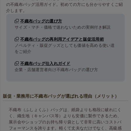
の不織布バッグ活用ガイド。初めての方にも分かりやすくご紹
介します。
不織布バッグの選び方
サイズ・マチ・価格で迷わないための実例付き解説
不織布バッグの再利用アイデアと販促活用術
ノベルティ・販促グッズとしても価値を高める使い道
をご紹介
不織布バッグ仕入れガイド
企業・店舗運営者向け不織布バッグの選び方
販促・業務用に不織布バッグが選ばれる理由（メリット）
不織布（ふしょくふ）バッグは、紙袋よりも格段に破れにく
く、織生地（キャンバス等）よりも安価に製作できるため、
展示会やショップのお持ち帰り袋として非常に高いコストパ
フォーマンスを誇ります。 軽くて丈夫なだけでなく、高級感