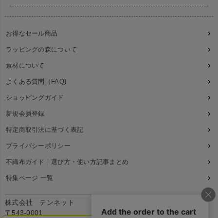
お得なセール商品
ラッピングの森について
素材について
よくある質問（FAQ)
ショッピングガイド
新規会員登録
特定商取引法に基づく表記
プライバシーポリシー
不織布ガイド｜選び方・使い方記事まとめ
特集ページ 一覧
株式会社 テンネット
〒543-0001